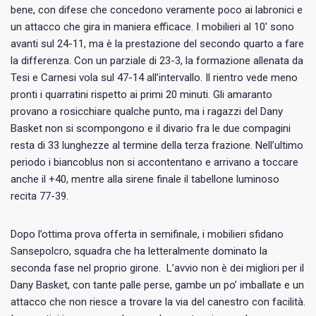
bene, con difese che concedono veramente poco ai labronici e
un attacco che gira in maniera efficace. I mobilieri al 10′ sono
avanti sul 24-11, ma è la prestazione del secondo quarto a fare
la differenza. Con un parziale di 23-3, la formazione allenata da
Tesi e Carnesi vola sul 47-14 all’intervallo. Il rientro vede meno
pronti i quarratini rispetto ai primi 20 minuti. Gli amaranto
provano a rosicchiare qualche punto, ma i ragazzi del Dany
Basket non si scompongono e il divario fra le due compagini
resta di 33 lunghezze al termine della terza frazione. Nell’ultimo
periodo i biancoblus non si accontentano e arrivano a toccare
anche il +40, mentre alla sirene finale il tabellone luminoso
recita 77-39.
Dopo l’ottima prova offerta in semifinale, i mobilieri sfidano
Sansepolcro, squadra che ha letteralmente dominato la
seconda fase nel proprio girone. L’avvio non è dei migliori per il
Dany Basket, con tante palle perse, gambe un po’ imballate e un
attacco che non riesce a trovare la via del canestro con facilità.