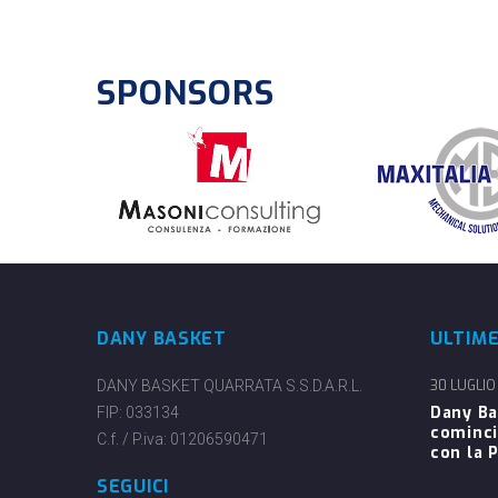
SPONSORS
DANY BASKET
ULTIM
DANY BASKET QUARRATA S.S.D.A.R.L.
30 LUGLIO
Dany Ba
FIP: 033134
cominci
C.f. / P.iva: 01206590471
con la P
SEGUICI