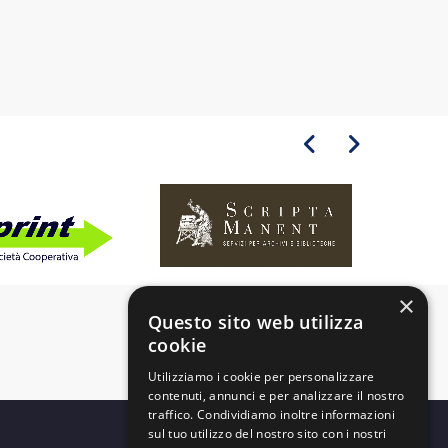
×
Questo sito web utilizza
cookie
Utilizziamo i cookie per personalizzare
contenuti, annunci e per analizzare il nostro
traffico. Condividiamo inoltre informazioni
sul tuo utilizzo del nostro sito con i nostri