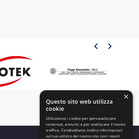
×
Questo sito web utilizza
cookie
Utilizziamo i cookie per personalizzare
contenuti, annunci e per analizzare il nostro
traffico. Condividiamo inoltre informazioni
sul tuo utilizzo del nostro sito con i nostri