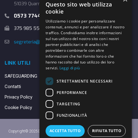
51039 Quarrata (PT)
Questo sito web utilizza
cookie
0573 774457
Utilizziamo i cookie per personalizzare
contenuti, annunci e per analizzare il nostro
375 985 5526
traffico. Condividiamo inoltre informazioni
sul tuo utilizzo del nostro sito con i nostri
segreteria@danybasket.it
partner pubblicitari e di analisi che
potrebbero combinarle con altre
informazioni che hai fornito loro o che
hanno raccolto dal tuo utilizzo dei loro
LINK UTILI
servizi.
Leggi di più
SAFEGUARDING
STRETTAMENTE NECESSARI
Contatti
PERFORMANCE
Privacy Policy
TARGETING
Cookie Policy
FUNZIONALITÀ
ACCETTA TUTTO
RIFIUTA TUTTO
Copyright© 2025 DANY BASKET QUARRATA S.S.D.A.R.L. -
Privacy Policy
-