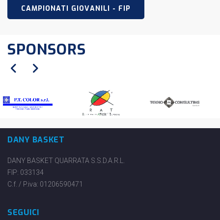
CAMPIONATI GIOVANILI - FIP
SPONSORS
DANY BASKET
DANY BASKET QUARRATA S.S.D.A.R.L.
FIP: 033134
C.f. / P.iva: 01206590471
SEGUICI