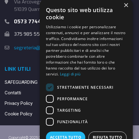
Via Arcoveggio, 4
×
Questo sito web utilizza
51039 Quarrata (PT)
cookie
0573 774457
Utilizziamo i cookie per personalizzare
contenuti, annunci e per analizzare il nostro
375 985 5526
traffico. Condividiamo inoltre informazioni
sul tuo utilizzo del nostro sito con i nostri
segreteria@danybasket.it
partner pubblicitari e di analisi che
potrebbero combinarle con altre
informazioni che hai fornito loro o che
hanno raccolto dal tuo utilizzo dei loro
LINK UTILI
servizi.
Leggi di più
SAFEGUARDING
STRETTAMENTE NECESSARI
Contatti
PERFORMANCE
Privacy Policy
TARGETING
Cookie Policy
FUNZIONALITÀ
ACCETTA TUTTO
RIFIUTA TUTTO
Copyright© 2025 DANY BASKET QUARRATA S.S.D.A.R.L. -
Privacy Policy
-