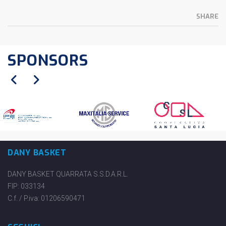
SHARE
SPONSORS
DANY BASKET
DANY BASKET QUARRATA S.S.D.A.R.L.
FIP: 033134
C.f. / P.iva: 01206590471