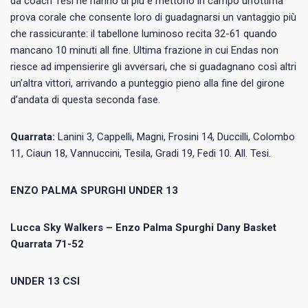
da coach Tesi ne hanno di più e mettono in campo un’ottima
prova corale che consente loro di guadagnarsi un vantaggio più
che rassicurante: il tabellone luminoso recita 32-61 quando
mancano 10 minuti all fine. Ultima frazione in cui Endas non
riesce ad impensierire gli avversari, che si guadagnano così altri
un’altra vittori, arrivando a punteggio pieno alla fine del girone
d’andata di questa seconda fase.
Quarrata:
Lanini 3, Cappelli, Magni, Frosini 14, Duccilli, Colombo
11, Ciaun 18, Vannuccini, Tesila, Gradi 19, Fedi 10. All. Tesi.
ENZO PALMA SPURGHI UNDER 13
Lucca Sky Walkers – Enzo Palma Spurghi Dany Basket
Quarrata 71-52
UNDER 13 CSI