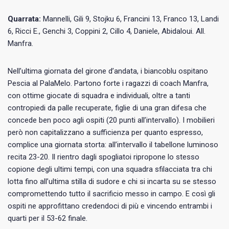
Quarrata:
Mannelli, Gili 9, Stojku 6, Francini 13, Franco 13, Landi
6, Ricci E., Genchi 3, Coppini 2, Cillo 4, Daniele, Abidaloui. All.
Manfra.
Nell’ultima giornata del girone d’andata, i biancoblu ospitano
Pescia al PalaMelo. Partono forte i ragazzi di coach Manfra,
con ottime giocate di squadra e individuali, oltre a tanti
contropiedi da palle recuperate, figlie di una gran difesa che
concede ben poco agli ospiti (20 punti all’intervallo). I mobilieri
però non capitalizzano a sufficienza per quanto espresso,
complice una giornata storta: all’intervallo il tabellone luminoso
recita 23-20. Il rientro dagli spogliatoi ripropone lo stesso
copione degli ultimi tempi, con una squadra sfilacciata tra chi
lotta fino all’ultima stilla di sudore e chi si incarta su se stesso
compromettendo tutto il sacrificio messo in campo. E così gli
ospiti ne approfittano credendoci di più e vincendo entrambi i
quarti per il 53-62 finale.