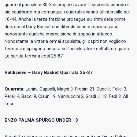
quarto il parziale è 30-3 in proprio favore. Il secondo periodo è
più equilibrato ma comunque i quarratini vanno all’intervallo sul
10-44. Anche la terza frazione prosegue sui ritmi delle prime
due, con il Dany Basket che difende bene e macina gioco
nonostante qualche imprecisione di troppo in attacco.
Nonostante la vittoria ormai acquisita, gli ospiti non vogliono
fermarsi e spingono ancora sull’acceleratore nell’ultimo quarto.
La partita termina così 25-87.
Valdisieve – Dany Basket Quarrata 25-87
Quarrata:
Lanini, Cappelli, Magni 3, Frosini 21, Duccilli, Felici 3,
Perali 4, Bacci 9, Ciaun 19, Vannuccini 2, Gradi J. 18, Fedi 8. All.
Tesi.
ENZO PALMA SPURGO UNDER 13
Sconfitta dolorosa, ma piena di buoni spunti per l’Enzo Palma