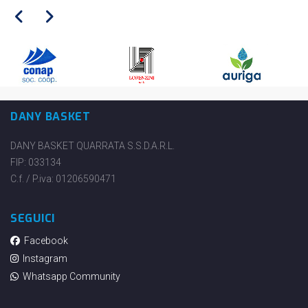
DANY BASKET
DANY BASKET QUARRATA S.S.D.A.R.L.
FIP: 033134
C.f. / P.iva: 01206590471
SEGUICI
Facebook
Instagram
Whatsapp Community