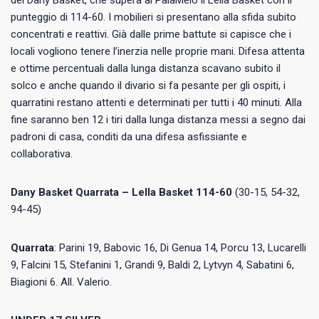
del Dany Basket, che supera al PalaMelo il Lella Basket con il
punteggio di 114-60. I mobilieri si presentano alla sfida subito
concentrati e reattivi. Già dalle prime battute si capisce che i
locali vogliono tenere l’inerzia nelle proprie mani. Difesa attenta
e ottime percentuali dalla lunga distanza scavano subito il
solco e anche quando il divario si fa pesante per gli ospiti, i
quarratini restano attenti e determinati per tutti i 40 minuti. Alla
fine saranno ben 12 i tiri dalla lunga distanza messi a segno dai
padroni di casa, conditi da una difesa asfissiante e
collaborativa.
Dany Basket Quarrata – Lella Basket 114-60
(30-15, 54-32,
94-45)
Quarrata
: Parini 19, Babovic 16, Di Genua 14, Porcu 13, Lucarelli
9, Falcini 15, Stefanini 1, Grandi 9, Baldi 2, Lytvyn 4, Sabatini 6,
Biagioni 6. All. Valerio.