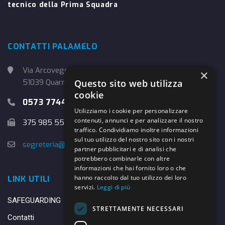
tecnico della Prima Squadra
CONTATTI PALAMELO
Via Arcoveggio, 4
×
Questo sito web utilizza
51039 Quarrata (PT)
cookie
0573 774457
Utilizziamo i cookie per personalizzare
contenuti, annunci e per analizzare il nostro
375 985 5526
traffico. Condividiamo inoltre informazioni
sul tuo utilizzo del nostro sito con i nostri
segreteria@danybasket.it
partner pubblicitari e di analisi che
potrebbero combinarle con altre
informazioni che hai fornito loro o che
hanno raccolto dal tuo utilizzo dei loro
LINK UTILI
servizi.
Leggi di più
SAFEGUARDING
STRETTAMENTE NECESSARI
Contatti