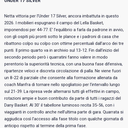
UNDER 17 SILVER
Netta vittoria per l’Under 17 Silver, ancora imbattuta in questo
2026. I mobilieri espugnano il campo del Lella Basket,
imponendosi per 44-77. E’ l’equilibrio a farla da padrone in avvio,
con gli ospiti più pronti sotto le plance e i padroni di casa che
ribattono colpo su colpo con ottime percentuali dall’arco dei tre
punti. Il primo quarto va in archivio sul 13-12. Fin dall’inizio del
secondo periodo però i quarratini fanno valere in modo
perentorio la superiorità tecnica, con una buona fase difensiva,
ripartenze veloci e discreta circolazione di palla. Ne viene fuori
un 8-22 di parziale che consente alla formazione allenata da
coach Manfra di tornare nello spogliatoio per l’intervallo lungo
sul 21-39. La ripresa vede alternarsi tutti gli effettivi in campo,
rotazioni ampie e buon contributo da parte di tutti i ragazzi del
Dany Basket. Al 30′ il tabellone luminoso recita 35-56, con i
viaggianti in controllo anche nell’ultima parte di gara. Quarrata si
aggiudica così l’accesso alla fase titolo con qualche giornata di
anticipo rispetto al termine della prima fase.