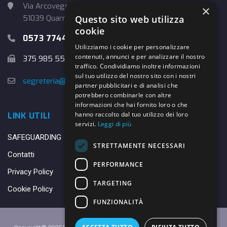
Via Arcoveggio, 4
×
Questo sito web utilizza
51039 Quarrata (PT)
cookie
0573 774457
Utilizziamo i cookie per personalizzare
contenuti, annunci e per analizzare il nostro
375 985 5526
traffico. Condividiamo inoltre informazioni
sul tuo utilizzo del nostro sito con i nostri
segreteria@danybasket.it
partner pubblicitari e di analisi che
potrebbero combinarle con altre
informazioni che hai fornito loro o che
hanno raccolto dal tuo utilizzo dei loro
LINK UTILI
servizi.
Leggi di più
SAFEGUARDING
STRETTAMENTE NECESSARI
Contatti
PERFORMANCE
Privacy Policy
TARGETING
Cookie Policy
FUNZIONALITÀ