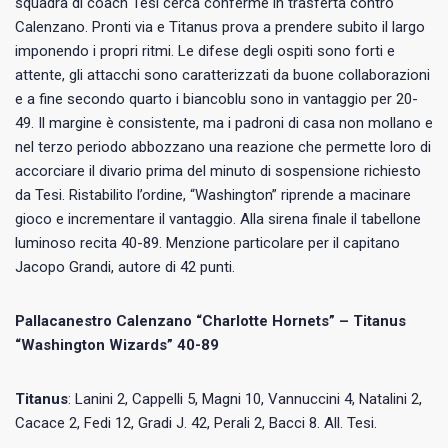
squadra di coach Tesi cerca conferme in trasferta contro
Calenzano. Pronti via e Titanus prova a prendere subito il largo
imponendo i propri ritmi. Le difese degli ospiti sono forti e
attente, gli attacchi sono caratterizzati da buone collaborazioni
e a fine secondo quarto i biancoblu sono in vantaggio per 20-
49. Il margine è consistente, ma i padroni di casa non mollano e
nel terzo periodo abbozzano una reazione che permette loro di
accorciare il divario prima del minuto di sospensione richiesto
da Tesi. Ristabilito l’ordine, “Washington” riprende a macinare
gioco e incrementare il vantaggio. Alla sirena finale il tabellone
luminoso recita 40-89. Menzione particolare per il capitano
Jacopo Grandi, autore di 42 punti.
Pallacanestro Calenzano “Charlotte Hornets” – Titanus
“Washington Wizards” 40-89
Titanus
: Lanini 2, Cappelli 5, Magni 10, Vannuccini 4, Natalini 2,
Cacace 2, Fedi 12, Gradi J. 42, Perali 2, Bacci 8. All. Tesi.