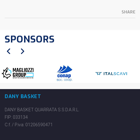
SHARE
SPONSORS
DANY BASKET
DANY BASKET QUARRATA S.S.D.A.R.L.
FIP: 033134
C.f. / P.iva: 01206590471