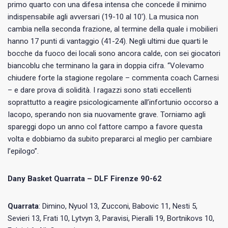
primo quarto con una difesa intensa che concede il minimo
indispensabile agli avversari (19-10 al 10′). La musica non
cambia nella seconda frazione, al termine della quale i mobilieri
hanno 17 punti di vantaggio (41-24). Negli ultimi due quarti le
bocche da fuoco dei locali sono ancora calde, con sei giocatori
biancoblu che terminano la gara in doppia cifra. “Volevamo
chiudere forte la stagione regolare – commenta coach Carnesi
– e dare prova di solidità. I ragazzi sono stati eccellenti
soprattutto a reagire psicologicamente all’infortunio occorso a
Iacopo, sperando non sia nuovamente grave. Torniamo agli
spareggi dopo un anno col fattore campo a favore questa
volta e dobbiamo da subito prepararci al meglio per cambiare
l’epilogo”.
Dany Basket Quarrata – DLF Firenze 90-62
Quarrata
: Dimino, ⁠Nyuol 13, ⁠Zucconi, Babovic 11, Nesti 5,
Sevieri 13, Frati 10, Lytvyn 3, Paravisi, Pieralli 19, Bortnikovs 10,