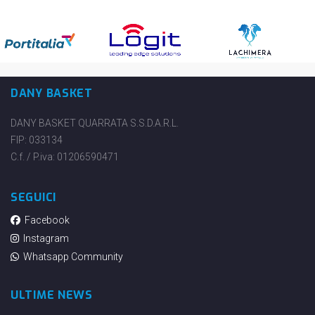
DANY BASKET
DANY BASKET QUARRATA S.S.D.A.R.L.
FIP: 033134
C.f. / P.iva: 01206590471
SEGUICI
Facebook
Instagram
Whatsapp Community
ULTIME NEWS