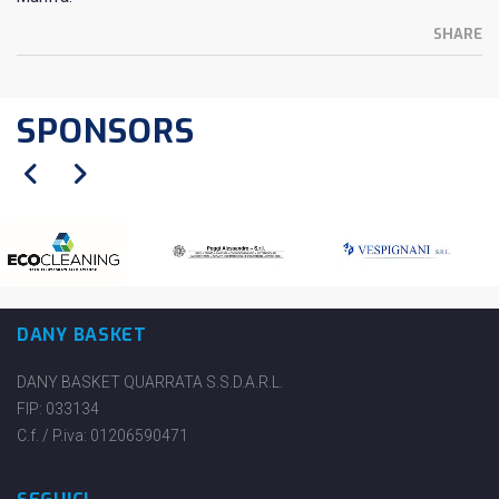
SHARE
SPONSORS
DANY BASKET
DANY BASKET QUARRATA S.S.D.A.R.L.
FIP: 033134
C.f. / P.iva: 01206590471