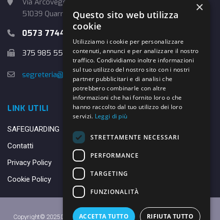
Via Arcoveggio, 4
×
Questo sito web utilizza
51039 Quarrata (PT)
cookie
0573 774457
Utilizziamo i cookie per personalizzare
contenuti, annunci e per analizzare il nostro
375 985 5526
traffico. Condividiamo inoltre informazioni
sul tuo utilizzo del nostro sito con i nostri
segreteria@danybasket.it
partner pubblicitari e di analisi che
potrebbero combinarle con altre
informazioni che hai fornito loro o che
hanno raccolto dal tuo utilizzo dei loro
LINK UTILI
servizi.
Leggi di più
SAFEGUARDING
STRETTAMENTE NECESSARI
Contatti
PERFORMANCE
Privacy Policy
TARGETING
Cookie Policy
FUNZIONALITÀ
ACCETTA TUTTO
RIFIUTA TUTTO
Copyright© 2025 DANY BASKET QUARRATA S.S.D.A.R.L. -
Privacy Policy
-