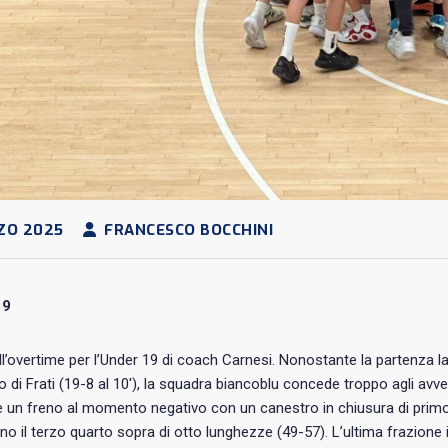
ZO 2025
FRANCESCO BOCCHINI
19
all’overtime per l’Under 19 di coach Carnesi. Nonostante la partenza 
to di Frati (19-8 al 10′), la squadra biancoblu concede troppo agli a
 un freno al momento negativo con un canestro in chiusura di primo t
o il terzo quarto sopra di otto lunghezze (49-57). L’ultima frazione i