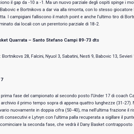
iono il gap da -10 a -1. Ma un nuovo parziale degli ospiti spinge i mobi
abovic e Bortnikovs a dar via alla rimonta, con lo stesso giocatore l
etta. I campigiani falliscono il match point e anche l’ultimo tiro di Bo
inato dai locali con un perentorio parziale di 18-2.
ket Quarrata – Santo Stefano Campi 89-73 dts
: Bortnikovs 28, Falcini, Nyuol 3, Sabatini, ⁠Nesti 9, Babovic 13, Sevieri
17
 prima fase del campionato al secondo posto l’Under 17 di coach Car
archivio il primo tempo sopra di appena quattro lunghezze (31-27). N
 divario nuovamente in doppia cifra (50-40), ma nell’ultima frazione il
ti consecutivi e Lytvyn con l’ultima palla recuperata a sigillare il pun
 cominciare la seconda fase, che vedrà il Dany Basket contrapposto