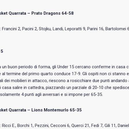
ket Quarrata – Prato Dragons 64-58
: Francini 2, Pacini 2, Stojku, Landi, Leporatti 9, Parini 16, Bartolomei 6
15
 un buon periodo di forma, gli Under 15 cercano conferme in casa c
e al termine del primo quarto conduce 17-9. Gli ospiti non ci stanno e
li dei mobilieri in attacco, riescono a rosicchiare due punti andando all
i casa salire in cattedra, piazzando un parziale di 20-10 che spedisce 
olamente 4 punti agli avversari e si impone per 65-35.
sket Quarrata – Lions Montemurlo 65-35
: Ricci E., Borchi 1, Pezzini, Cecconi 6, Querci 21, Fedi 7, Gili 11, Daniel