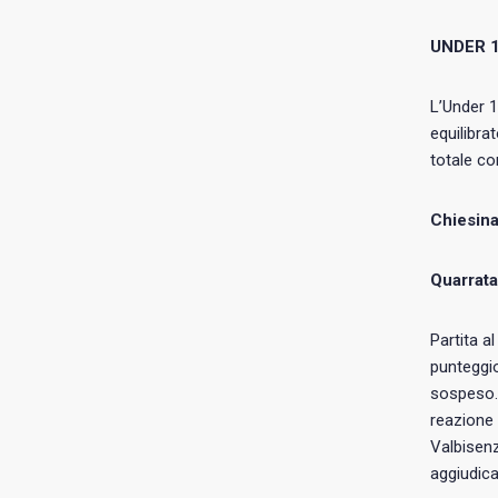
UNDER 
L’Under 
equilibra
totale co
Chiesina
Quarrata
Partita a
punteggio
sospeso. 
reazione 
Valbisenz
aggiudica 