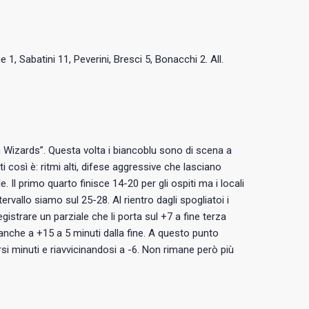
1, Sabatini 11, Peverini, Bresci 5, Bonacchi 2. All.
n Wizards”. Questa volta i biancoblu sono di scena a
i così è: ritmi alti, difese aggressive che lasciano
 Il primo quarto finisce 14-20 per gli ospiti ma i locali
rvallo siamo sul 25-28. Al rientro dagli spogliatoi i
gistrare un parziale che li porta sul +7 a fine terza
anche a +15 a 5 minuti dalla fine. A questo punto
rsi minuti e riavvicinandosi a -6. Non rimane però più