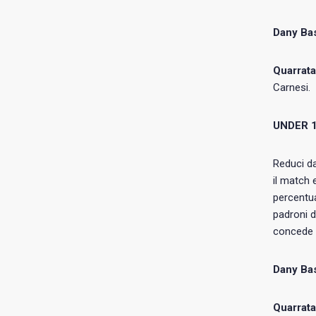
Dany Bas
Quarrata
Carnesi.
UNDER 
Reduci da
il match 
percentua
padroni d
concede s
Dany Ba
Quarrata