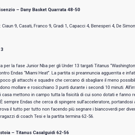
senzio – Dany Basket Quarrata 48-50
: Ciaun 9, Casati, Franco 9, Gradi 1, Capacci 4, Benesperi 4, De Simone 
13
a per la fase Junior Nba per gli Under 13 targati Titanus “Washingto
ontro Endas “Miami Heat”. La partita si preannuncia agguerrita e infatt
 poco gli attacchi e squadre che cercano di sbagliare il meno possibile.
dono mollare e rosicchiano 3 punti durante i secondi 10 minuti. All’inte
i casa mettono in campo tutta la fisicità di cui sono dotati e fanno re
 È sempre Endas che cerca di spingere sull’acceleratore, portandosi 
rova il tutto per tutto non facendo più segnare i biancoverdi per dive
ragazzi di coach Tesi e la partita termina 62-56.
stoia – Titanus Casalguidi 62-56