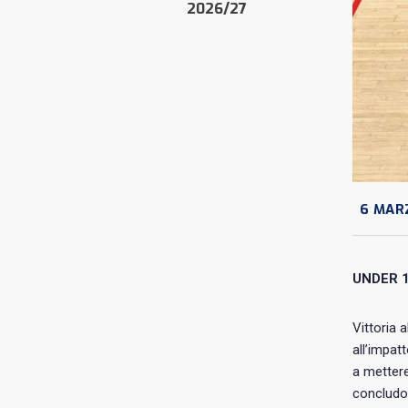
2026/27
6 MAR
UNDER 
Vittoria 
all’impat
a mettere
concludon