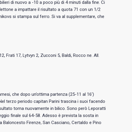
lieri di nuovo a -10 a poco più di 4 minuti dalla fine. Ci
ettone a impattare il risultato a quota 71 con un 1/2
rtnikovs si stampa sul ferro. Si va al supplementare, che
 12, Frati 17, Lytvyn 2, Zucconi 5, Baldi, Rocco ne. All.
nesi, che dopo un’ottima partenza (25-11 al 16’)
el terzo periodo capitan Parini trascina i suoi facendo
 risultato torna nuovamente in bilico. Sono però Leporatti
teggio finale sul 64-58. Adesso è prevista la sosta in
 a Baloncesto Firenze, San Casciano, Certaldo e Pino