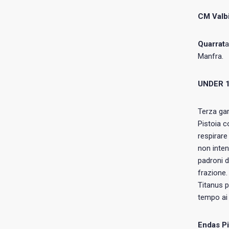
CM Valbi
Quarrat
a
Manfra.
UNDER 
Terza gar
Pistoia c
respirare
non inten
padroni d
frazione.
Titanus p
tempo ai 
Endas Pi