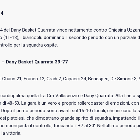
14
14 del Dany Basket Quarrata vince nettamente contro Chiesina Uzzan
to (11-13), i biancoblu dominano il secondo periodo con un parziale di 
ntrollo per la squadra ospite.
 – Dany Basket Quarrata 39-77
: Chaun 21, Franco 12, Gradi 2, Capacci 24, Benesperi, De Simone 3, Sa
l cardiopalma quella tra Cm Valbisenzio e Dany Quarrata. Alla fine a 
 di 48-50. La gara è un vero e proprio rollercoaster di emozioni, con p
Dopo il primo periodo sono avanti sul 16-10 i locali, che iniziano la 
dei pistoiesi, che dimostrano grande spirito di squadra, impattando il
io riconquista il controllo, toccando il +7 al 30′. Nell’ultimo periodo p
la vittoria.