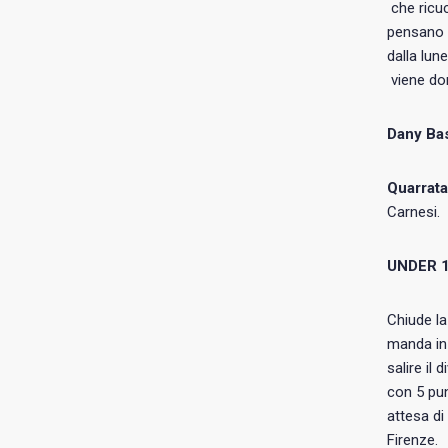
che ricuc
pensano B
dalla lun
viene dom
Dany Bas
Quarrata
Carnesi.
UNDER 
Chiude la
manda in 
salire il
con 5 pun
attesa di
Firenze.