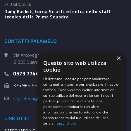
27 LUGLIO 2026
Dany Basket, torna Sciatti ed entra nello staff
tecnico della Prima Squadra
CONTATTI PALAMELO
Via Arcoveggio, 4
×
Questo sito web utilizza
51039 Quarrata (PT)
cookie
0573 774457
Utilizziamo i cookie per personalizzare
contenuti, annunci e per analizzare il nostro
375 985 5526
traffico. Condividiamo inoltre informazioni
sul tuo utilizzo del nostro sito con i nostri
segreteria@danybasket.it
partner pubblicitari e di analisi che
potrebbero combinarle con altre
informazioni che hai fornito loro o che
hanno raccolto dal tuo utilizzo dei loro
LINK UTILI
servizi.
Leggi di più