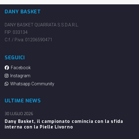
DANY BASKET
DANY BASKET QUARRATA S.S.D.A.R.L.
FIP: 033134
C.f. / P.iva: 01206590471
SEGUICI
Facebook
Instagram
Whatsapp Community
ULTIME NEWS
30 LUGLIO 2026
Dany Basket, il campionato comincia con la sfida
interna con la Pielle Livorno