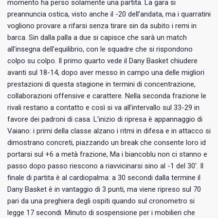
momento ha perso solamente una partita. La gara si
preannuncia ostica, visto anche il -20 dell’andata, ma i quarratini
vogliono provare a rifarsi senza tirare sin da subito i remi in
barca. Sin dalla palla a due si capisce che sarà un match
all’insegna dell’equilibrio, con le squadre che si rispondono
colpo su colpo. Il primo quarto vede il Dany Basket chiudere
avanti sul 18-14, dopo aver messo in campo una delle migliori
prestazioni di questa stagione in termini di concentrazione,
collaborazioni offensive e carattere. Nella seconda frazione le
rivali restano a contatto e così si va all’intervallo sul 33-29 in
favore dei padroni di casa. L’inizio di ripresa è appannaggio di
Vaiano: i primi della classe alzano i ritmi in difesa e in attacco si
dimostrano concreti, piazzando un break che consente loro id
portarsi sul +6 a metà frazione, Ma i biancoblu non ci stanno e
passo dopo passo riescono a riavvicinarsi sino al -1 del 30′. Il
finale di partita è al cardiopalma: a 30 secondi dalla termine il
Dany Basket è in vantaggio di 3 punti, ma viene ripreso sul 70
pari da una preghiera degli ospiti quando sul cronometro si
legge 17 secondi. Minuto di sospensione per i mobilieri che