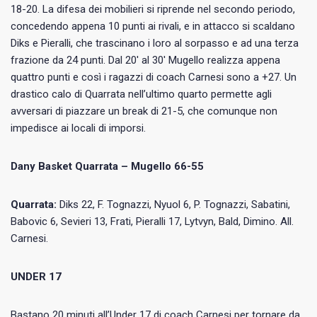
18-20. La difesa dei mobilieri si riprende nel secondo periodo,
concedendo appena 10 punti ai rivali, e in attacco si scaldano
Diks e Pieralli, che trascinano i loro al sorpasso e ad una terza
frazione da 24 punti. Dal 20′ al 30′ Mugello realizza appena
quattro punti e così i ragazzi di coach Carnesi sono a +27. Un
drastico calo di Quarrata nell’ultimo quarto permette agli
avversari di piazzare un break di 21-5, che comunque non
impedisce ai locali di imporsi.
Dany Basket Quarrata – Mugello 66-55
Quarrata:
Diks 22, F. Tognazzi, ⁠Nyuol 6, P. Tognazzi, Sabatini,
⁠Babovic 6, Sevieri 13, ⁠Frati, Pieralli 17, Lytvyn, Bald, Dimino. All.
Carnesi.
UNDER 17
Bastano 20 minuti all’Under 17 di coach Carnesi per tornare da