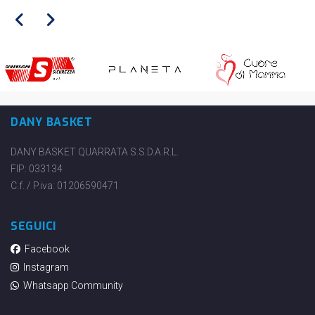
DANY BASKET
DANY BASKET QUARRATA S.S.D.A.R.L.
FIP: 033134
C.f. / P.iva: 01206590471
SEGUICI
Facebook
Instagram
Whatsapp Community