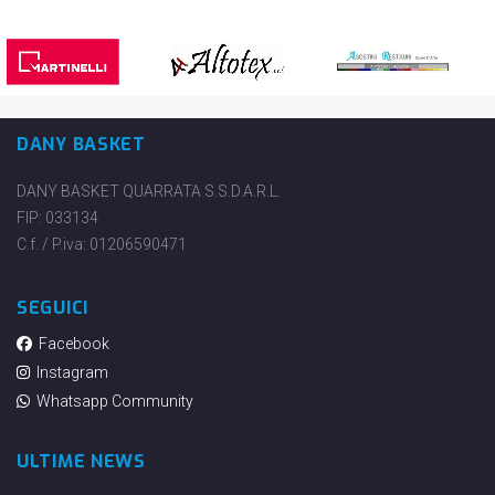
DANY BASKET
DANY BASKET QUARRATA S.S.D.A.R.L.
FIP: 033134
C.f. / P.iva: 01206590471
SEGUICI
Facebook
Instagram
Whatsapp Community
ULTIME NEWS