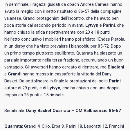
In semifinale, i ragazzi guidati da coach Andrea Carnesi hanno
avuto la meglio con il netto risultato di 86-57 della compagine
vaianese. Grandi protagonisti dell’incontro, che ha avuto ben
poca storia dal secondo periodo in avanti,
Lytvyn
e
Parini
, che
hanno chiuso la sfida rispettivamente con 23 e 18 punti.
Nell’atto conclusivo i mobilieri hanno poi sfidato l’Endas Pistoia,
in un derby che ha visto prevalere i biancoblu per 85-72. Dopo
un primo tempo piuttosto equilibrato, Quarrata ha piazzato un
parziale importante nella terza frazione, accumulando un buon
vantaggio. Gli avversari hanno cercato di rientrare, ma
Biagioni
e
Grandi
hanno messo in cassaforte la vittoria del Dany
Basket. Da sottolineare in finale le prestazioni dei soliti
Parini
,
autore di 29 punti, e di
Lytvyn
, che ha chiuso con una doppia
doppia da 28 punti e 15 rimbalzi.
Semifinale:
Dany Basket Quarrata – CM Valbisenzio 86-57
Quarrata
: Grandi 4, Cillo, Erba 8, Parini 18, Leporatti 12, Francini