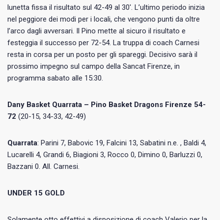
lunetta fissa il risultato sul 42-49 al 30′. L’ultimo periodo inizia
nel peggiore dei modi per i locali, che vengono punti da oltre
l’arco dagli avversari. Il Pino mette al sicuro il risultato e
festeggia il successo per 72-54. La truppa di coach Carnesi
resta in corsa per un posto per gli spareggi. Decisivo sarà il
prossimo impegno sul campo della Sancat Firenze, in
programma sabato alle 15:30.
Dany Basket Quarrata – Pino Basket Dragons Firenze
54-
72
(20-15, 34-33, 42-49)
Quarrata
: Parini 7, Babovic 19, Falcini 13, Sabatini n.e. , Baldi 4,
Lucarelli 4, Grandi 6, Biagioni 3, Rocco 0, Dimino 0, Barluzzi 0,
Bazzani 0. All. Carnesi.
UNDER 15 GOLD
Solamente otto effettivi a disposizione di coach Valerio per la