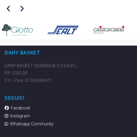
DANY BASKET
DANY BASKET QUARRATA S.S.D.A.R.L.
FIP: 033134
C.f. / P.iva: 01206590471
SEGUICI
Facebook
Instagram
Whatsapp Community