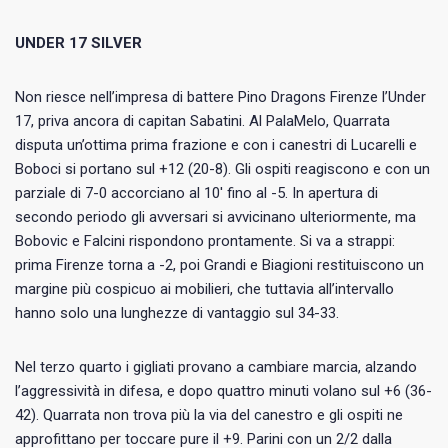
UNDER 17 SILVER
Non riesce nell’impresa di battere Pino Dragons Firenze l’Under
17, priva ancora di capitan Sabatini. Al PalaMelo, Quarrata
disputa un’ottima prima frazione e con i canestri di Lucarelli e
Boboci si portano sul +12 (20-8). Gli ospiti reagiscono e con un
parziale di 7-0 accorciano al 10′ fino al -5. In apertura di
secondo periodo gli avversari si avvicinano ulteriormente, ma
Bobovic e Falcini rispondono prontamente. Si va a strappi:
prima Firenze torna a -2, poi Grandi e Biagioni restituiscono un
margine più cospicuo ai mobilieri, che tuttavia all’intervallo
hanno solo una lunghezze di vantaggio sul 34-33.
Nel terzo quarto i gigliati provano a cambiare marcia, alzando
l’aggressività in difesa, e dopo quattro minuti volano sul +6 (36-
42). Quarrata non trova più la via del canestro e gli ospiti ne
approfittano per toccare pure il +9. Parini con un 2/2 dalla