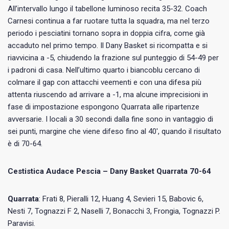
All’intervallo lungo il tabellone luminoso recita 35-32. Coach
Carnesi continua a far ruotare tutta la squadra, ma nel terzo
periodo i pesciatini tornano sopra in doppia cifra, come già
accaduto nel primo tempo. Il Dany Basket si ricompatta e si
riavvicina a -5, chiudendo la frazione sul punteggio di 54-49 per
i padroni di casa. Nell’ultimo quarto i biancoblu cercano di
colmare il gap con attacchi veementi e con una difesa più
attenta riuscendo ad arrivare a -1, ma alcune imprecisioni in
fase di impostazione espongono Quarrata alle ripartenze
avversarie. I locali a 30 secondi dalla fine sono in vantaggio di
sei punti, margine che viene difeso fino al 40′, quando il risultato
è di 70-64.
Cestistica Audace Pescia – Dany Basket Quarrata 70-64
Quarrata
: Frati 8, Pieralli 12, Huang 4, Sevieri 15, Babovic 6,
Nesti 7, Tognazzi F 2, Naselli 7, Bonacchi 3, Frongia, Tognazzi P.
Paravisi.