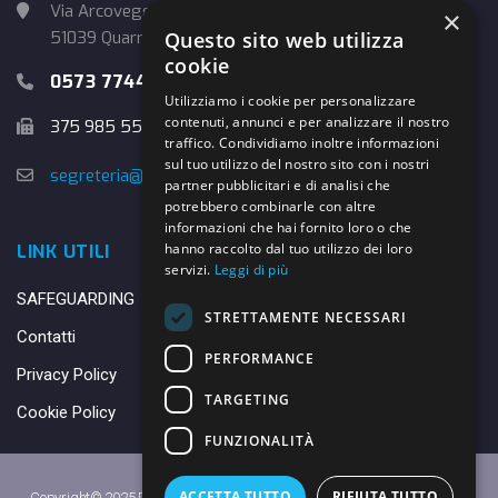
Via Arcoveggio, 4
×
Questo sito web utilizza
51039 Quarrata (PT)
cookie
0573 774457
Utilizziamo i cookie per personalizzare
contenuti, annunci e per analizzare il nostro
375 985 5526
traffico. Condividiamo inoltre informazioni
sul tuo utilizzo del nostro sito con i nostri
segreteria@danybasket.it
partner pubblicitari e di analisi che
potrebbero combinarle con altre
informazioni che hai fornito loro o che
hanno raccolto dal tuo utilizzo dei loro
LINK UTILI
servizi.
Leggi di più
SAFEGUARDING
STRETTAMENTE NECESSARI
Contatti
PERFORMANCE
Privacy Policy
TARGETING
Cookie Policy
FUNZIONALITÀ
ACCETTA TUTTO
RIFIUTA TUTTO
Copyright© 2025 DANY BASKET QUARRATA S.S.D.A.R.L. -
Privacy Policy
-