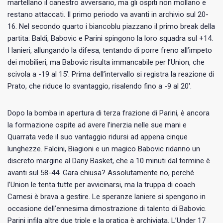
martellano il canestro avversario, ma gli ospiti non mollano e
restano attaccati. Il primo periodo va avanti in archivio sul 20-
16. Nel secondo quarto i biancoblu piazzano il primo break della
partita: Baldi, Babovic e Parini spingono la loro squadra sul +14.
I lanieri, allungando la difesa, tentando di porre freno all’impeto
dei mobilieri, ma Babovic risulta immancabile per l’Union, che
scivola a -19 al 15′. Prima dell’intervallo si registra la reazione di
Prato, che riduce lo svantaggio, risalendo fino a -9 al 20′.
Dopo la bomba in apertura di terza frazione di Parini, è ancora
la formazione ospite ad avere l’inerzia nelle sue mani e
Quarrata vede il suo vantaggio ridursi ad appena cinque
lunghezze. Falcini, Biagioni e un magico Babovic ridanno un
discreto margine al Dany Basket, che a 10 minuti dal termine è
avanti sul 58-44. Gara chiusa? Assolutamente no, perché
l’Union le tenta tutte per avvicinarsi, ma la truppa di coach
Carnesi è brava a gestire. Le speranze laniere si spengono in
occasione dell’ennesima dimostrazione di talento di Babovic.
Parini infila altre due triple e la pratica è archiviata. L’Under 17