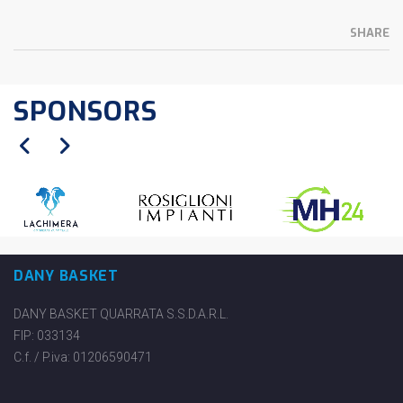
SHARE
SPONSORS
DANY BASKET
DANY BASKET QUARRATA S.S.D.A.R.L.
FIP: 033134
C.f. / P.iva: 01206590471