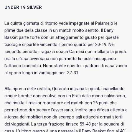
UNDER 19 SILVER
La quinta giornata di ritorno vede impegnate al Palamelo le
prime due della classe in un match molto sentito. Il Dany
Basket parte forte con un atteggiamento giusto per queste
tipologie di partite vincendo il primo quarto per 20-19. Nel
secondo periodo i ragazzi coach Carnesi non mollano la presa,
ma la difesa avversaria non permette tiri puliti inceppando
l’attacco biancoblu. Nonostante questo, i padroni di casa vanno
al riposo lungo in vantaggio per 37-31.
Alla ripresa delle ostilità, Quarrata ingrana la quinta inanellando
cinque bombe consecutive con un Frati dalla mano caldissima,
che risulta il miglior marcatore del match con 26 punti che
permettono di staccare l’avversario. Inoltre una difesa attenta e
intensa dei mobilieri non dà scampo agli attacchi ormai sterili
dei viaggianti. La terza frazione finisce 59-43 per la squadra di
casa. L’ultimo quarto è una passerella il Dany Basket fino al 40′,