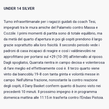
UNDER 14 SILVER
Turno infrasettimanale per i ragazzi guidati da coach Tesi,
impegnati tra le mura amiche del Palamelo contro Massa e
Cozzile. I primi momenti di partita sono di totale equilibrio, ma
da metà del quarto d’apertura in poi gli ospiti prendono il largo
grazie soprattutto alla loro fisicità. Il secondo periodo vede i
padroni di casa incapaci di reagire e così i valdinievolini ne
approfittano per portarsi sul +29 (10-39) all’intervallo al riposo.
Dagli spogliatoi, Quarrata rientra in campo decisa e volenterosa
di fare meglio ed effettivamente così è. Il terzo quarto viene
vinto dai biancoblu 19-8 con tanta grinta e volontà messe in
campo. Nell’ultima frazione, nonostante la contro reazione
degli ospiti, il Dany Basket conferm quanto di buono visto nei
precedenti 10 minuti. Il prossimo impegno è in programma
domenica mattina alle 11:15 in trasferta contro l’Endas Pistoia.