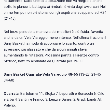
nettamente. Dalla lunetta la situazione non va meglio e anche
sotto le plance la battaglia ai rimbalzi è vinta dagli avversari. Nel
primo tempo non c’è storia, con gli ospiti che scappano sul +24
(21-45).
Nel terzo periodo la manovra dei mobilieri è più fluida, favorita
anche da un Vela Viareggio meno intenso. Nell’ultima frazione il
Dany Basket ha modo di accorciare lo scarto, contro un
avversario più rilassato e che da alcuni minuti stava
aumentando le rotazioni. Prossima partita a Firenze contro
l’Affrico, battuto all’andata da Quarrata per 79-38.
Dany Basket Quarrata-Vela Vareggio 48-65
(13-23, 21-45,
34-60)
Quarrata
: Bartolomei 11, Stojku 7, Leporatti e Bonacchi 6, Cillo
e Erba 4, Santini e Franco 3, Lenzi e Danesi 2, Gradi, Landi. All.
Valerio.