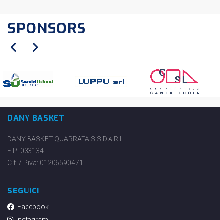
SPONSORS
DANY BASKET
DANY BASKET QUARRATA S.S.D.A.R.L.
FIP: 033134
C.f. / P.iva: 01206590471
SEGUICI
Facebook
Instagram