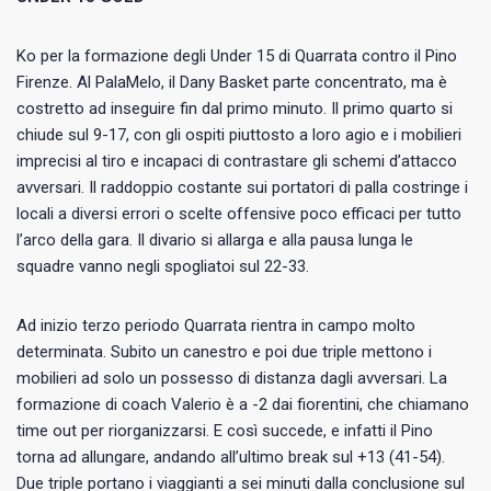
Ko per la formazione degli Under 15 di Quarrata contro il Pino
Firenze. Al PalaMelo, il Dany Basket parte concentrato, ma è
costretto ad inseguire fin dal primo minuto. Il primo quarto si
chiude sul 9-17, con gli ospiti piuttosto a loro agio e i mobilieri
imprecisi al tiro e incapaci di contrastare gli schemi d’attacco
avversari. Il raddoppio costante sui portatori di palla costringe i
locali a diversi errori o scelte offensive poco efficaci per tutto
l’arco della gara. Il divario si allarga e alla pausa lunga le
squadre vanno negli spogliatoi sul 22-33.
Ad inizio terzo periodo Quarrata rientra in campo molto
determinata. Subito un canestro e poi due triple mettono i
mobilieri ad solo un possesso di distanza dagli avversari. La
formazione di coach Valerio è a -2 dai fiorentini, che chiamano
time out per riorganizzarsi. E così succede, e infatti il Pino
torna ad allungare, andando all’ultimo break sul +13 (41-54).
Due triple portano i viaggianti a sei minuti dalla conclusione sul