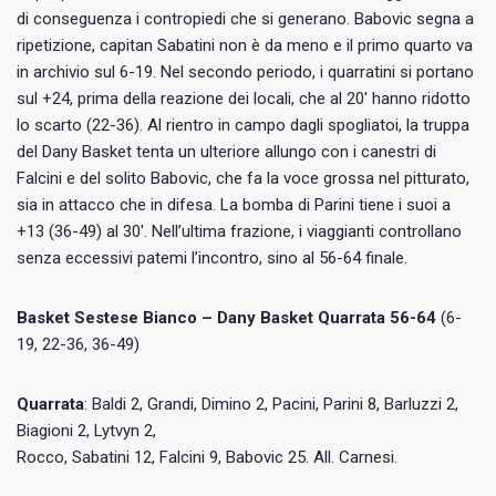
di conseguenza i contropiedi che si generano. Babovic segna a
ripetizione, capitan Sabatini non è da meno e il primo quarto va
in archivio sul 6-19. Nel secondo periodo, i quarratini si portano
sul +24, prima della reazione dei locali, che al 20′ hanno ridotto
lo scarto (22-36). Al rientro in campo dagli spogliatoi, la truppa
del Dany Basket tenta un ulteriore allungo con i canestri di
Falcini e del solito Babovic, che fa la voce grossa nel pitturato,
sia in attacco che in difesa. La bomba di Parini tiene i suoi a
+13 (36-49) al 30′. Nell’ultima frazione, i viaggianti controllano
senza eccessivi patemi l’incontro, sino al 56-64 finale.
Basket Sestese Bianco – Dany Basket Quarrata 56-64
(6-
19, 22-36, 36-49)
Quarrata
: Baldi 2, Grandi, Dimino 2, Pacini, Parini 8, Barluzzi 2,
Biagioni 2, Lytvyn 2,
Rocco, Sabatini 12, Falcini 9, Babovic 25. All. Carnesi.