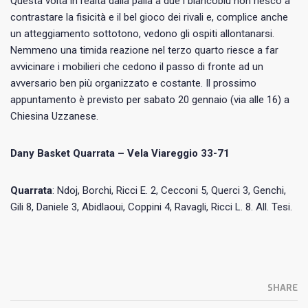
Questa volta in realtà dalla palla a due i biancoblu non riesco a
contrastare la fisicità e il bel gioco dei rivali e, complice anche
un atteggiamento sottotono, vedono gli ospiti allontanarsi.
Nemmeno una timida reazione nel terzo quarto riesce a far
avvicinare i mobilieri che cedono il passo di fronte ad un
avversario ben più organizzato e costante. Il prossimo
appuntamento è previsto per sabato 20 gennaio (via alle 16) a
Chiesina Uzzanese.
Dany Basket Quarrata – Vela Viareggio 33-71
Quarrata
: Ndoj, Borchi, Ricci E. 2, Cecconi 5, Querci 3, Genchi,
Gili 8, Daniele 3, Abidlaoui, Coppini 4, Ravagli, Ricci L. 8. All. Tesi.
SHARE