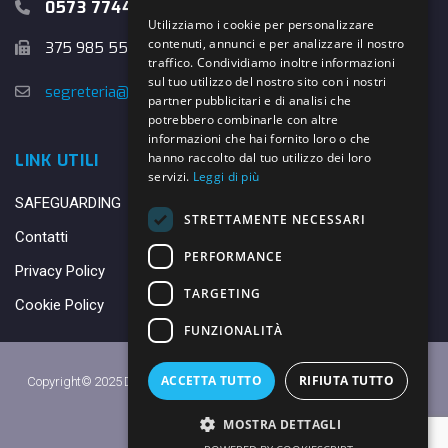
0573 774457
Utilizziamo i cookie per personalizzare
contenuti, annunci e per analizzare il nostro
375 985 5526
traffico. Condividiamo inoltre informazioni
sul tuo utilizzo del nostro sito con i nostri
segreteria@danybasket.it
partner pubblicitari e di analisi che
potrebbero combinarle con altre
informazioni che hai fornito loro o che
hanno raccolto dal tuo utilizzo dei loro
LINK UTILI
servizi.
Leggi di più
SAFEGUARDING
STRETTAMENTE NECESSARI
Contatti
PERFORMANCE
Privacy Policy
TARGETING
Cookie Policy
FUNZIONALITÀ
ACCETTA TUTTO
RIFIUTA TUTTO
Copyright© 2025 DANY BASKET QUARRATA S.S.D.A.R.L. -
Privacy Policy
-
Cookie Policy
MOSTRA DETTAGLI
Made with ♥ by
Daniele