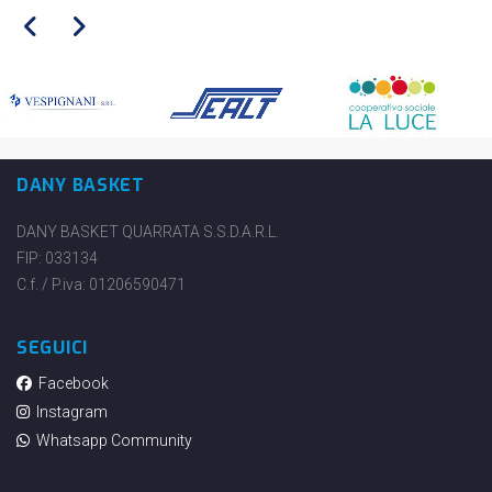
DANY BASKET
DANY BASKET QUARRATA S.S.D.A.R.L.
FIP: 033134
C.f. / P.iva: 01206590471
SEGUICI
Facebook
Instagram
Whatsapp Community