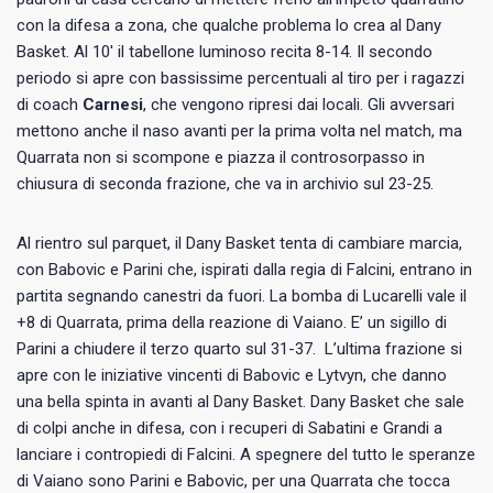
con la difesa a zona, che qualche problema lo crea al Dany
Basket. Al 10′ il tabellone luminoso recita 8-14. Il secondo
periodo si apre con bassissime percentuali al tiro per i ragazzi
di coach
Carnesi
, che vengono ripresi dai locali. Gli avversari
mettono anche il naso avanti per la prima volta nel match, ma
Quarrata non si scompone e piazza il controsorpasso in
chiusura di seconda frazione, che va in archivio sul 23-25.
Al rientro sul parquet, il Dany Basket tenta di cambiare marcia,
con Babovic e Parini che, ispirati dalla regia di Falcini, entrano in
partita segnando canestri da fuori. La bomba di Lucarelli vale il
+8 di Quarrata, prima della reazione di Vaiano. E’ un sigillo di
Parini a chiudere il terzo quarto sul 31-37. L’ultima frazione si
apre con le iniziative vincenti di Babovic e Lytvyn, che danno
una bella spinta in avanti al Dany Basket. Dany Basket che sale
di colpi anche in difesa, con i recuperi di Sabatini e Grandi a
lanciare i contropiedi di Falcini. A spegnere del tutto le speranze
di Vaiano sono Parini e Babovic, per una Quarrata che tocca