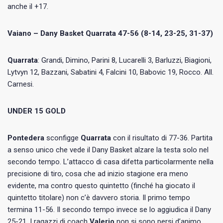
anche il +17.
Vaiano – Dany Basket Quarrata 47-56 (8-14, 23-25, 31-37)
Quarrata
: Grandi, Dimino, Parini 8, Lucarelli 3, Barluzzi, Biagioni,
Lytvyn 12, Bazzani, Sabatini 4, Falcini 10, Babovic 19, Rocco. All.
Carnesi.
UNDER 15 GOLD
Pontedera
sconfigge
Quarrata
con il risultato di 77-36. Partita
a senso unico che vede il Dany Basket alzare la testa solo nel
secondo tempo. L’attacco di casa difetta particolarmente nella
precisione di tiro, cosa che ad inizio stagione era meno
evidente, ma contro questo quintetto (finché ha giocato il
quintetto titolare) non c’è davvero storia. Il primo tempo
termina 11-56. Il secondo tempo invece se lo aggiudica il Dany
25-21. I ragazzi di coach
Valerio
non si sono persi d’animo