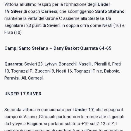
Vittoria all’ultimo respiro per la formazione degli
Under
19
Silver
di coach
Carnesi
, che sconfiggendo
Santo Stefano
mantiene la vetta del Girone C assieme alla Sestese. Da
segnalare i 23 punti di Sevieri, in doppia cifra come Nesti (16) e
Frati (10).
Campi Santo Stefano – Dany Basket Quarrata 64-65
Quarrata
: Sevieri 23, Lytvyn, Bonacchi, Naselli , Pieralli 6, Frati
10, Tognazzi P., Zucconi 9, Nesti 16, Tognazzi F. n.e, Babovic,
Paravisi. All. Carnesi.
UNDER 17 SILVER
Seconda vittoria in campionato per l’
Under 17
, che espugna il
campo di Vaiano. Gli ospiti partono con le marce alte e, guidati
da Lytvyn e Biagioni, si portano subito a +10 sul 2-12 al 7′. I
padroni di casa cercano di mettere freno all’impeto quarratino