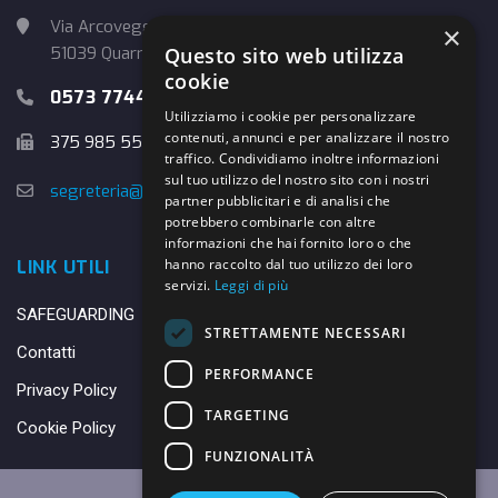
Via Arcoveggio, 4
×
Questo sito web utilizza
51039 Quarrata (PT)
cookie
0573 774457
Utilizziamo i cookie per personalizzare
contenuti, annunci e per analizzare il nostro
375 985 5526
traffico. Condividiamo inoltre informazioni
sul tuo utilizzo del nostro sito con i nostri
segreteria@danybasket.it
partner pubblicitari e di analisi che
potrebbero combinarle con altre
informazioni che hai fornito loro o che
hanno raccolto dal tuo utilizzo dei loro
LINK UTILI
servizi.
Leggi di più
SAFEGUARDING
STRETTAMENTE NECESSARI
Contatti
PERFORMANCE
Privacy Policy
TARGETING
Cookie Policy
FUNZIONALITÀ