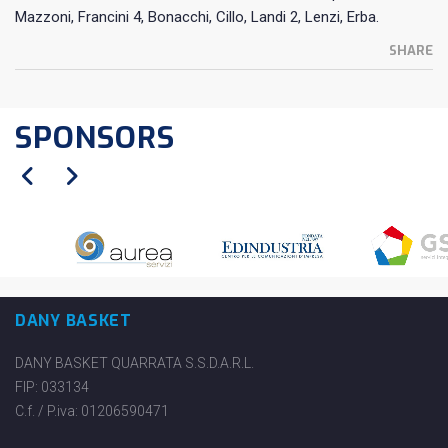
Mazzoni, Francini 4, Bonacchi, Cillo, Landi 2, Lenzi, Erba.
SHARE
SPONSORS
DANY BASKET
DANY BASKET QUARRATA S.S.D.A.R.L.
FIP: 033134
C.f. / P.iva: 01206590471