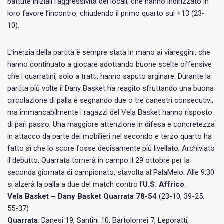
battute iniziali l’aggressività dei locali, che hanno indirizzato in
loro favore l’incontro, chiudendo il primo quarto sul +13 (23-
10).
L’inerzia della partita è sempre stata in mano ai viareggini, che
hanno continuato a giocare adottando buone scelte offensive
che i quarratini, solo a tratti, hanno saputo arginare. Durante la
partita più volte il Dany Basket ha reagito sfruttando una buona
circolazione di palla e segnando due o tre canestri consecutivi,
ma immancabilmente i ragazzi del Vela Basket hanno risposto
di pari passo. Una maggiore attenzione in difesa e concretezza
in attacco da parte dei mobilieri nel secondo e terzo quarto ha
fatto sì che lo score fosse decisamente più livellato. Archiviato
il debutto, Quarrata tornerà in campo il 29 ottobre per la
seconda giornata di campionato, stavolta al PalaMelo. Alle 9:30
si alzerà la palla a due del match contro l’
U.S. Affrico
.
Vela Basket – Dany Basket Quarrata 78-54
(23-10, 39-25,
55-37)
Quarrata
: Danesi 19, Santini 10, Bartolomei 7, Leporatti,