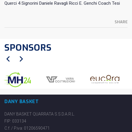
Querci 4 Signorini Daniele Ravagli Ricci E. Genchi Coach Tesi
SHARE
SPONSORS
DANY BASKET
DANY BASKET QUARRATA S.S.D.A.R.L.
FIP: 033134
C.f. / P.iva: 01206590471