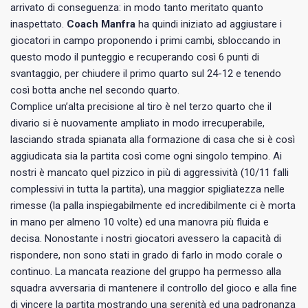
arrivato di conseguenza: in modo tanto meritato quanto
inaspettato.
Coach Manfra
ha quindi iniziato ad aggiustare i
giocatori in campo proponendo i primi cambi, sbloccando in
questo modo il punteggio e recuperando così 6 punti di
svantaggio, per chiudere il primo quarto sul 24-12 e tenendo
così botta anche nel secondo quarto.
Complice un’alta precisione al tiro è nel terzo quarto che il
divario si è nuovamente ampliato in modo irrecuperabile,
lasciando strada spianata alla formazione di casa che si è così
aggiudicata sia la partita così come ogni singolo tempino. Ai
nostri è mancato quel pizzico in più di aggressività (10/11 falli
complessivi in tutta la partita), una maggior spigliatezza nelle
rimesse (la palla inspiegabilmente ed incredibilmente ci è morta
in mano per almeno 10 volte) ed una manovra più fluida e
decisa. Nonostante i nostri giocatori avessero la capacità di
rispondere, non sono stati in grado di farlo in modo corale o
continuo. La mancata reazione del gruppo ha permesso alla
squadra avversaria di mantenere il controllo del gioco e alla fine
di vincere la partita mostrando una serenità ed una padronanza