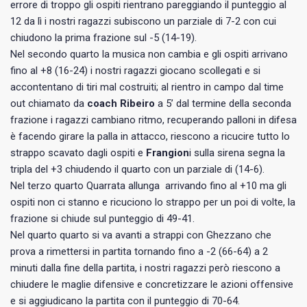
errore di troppo gli ospiti rientrano pareggiando il punteggio al
12 da lì i nostri ragazzi subiscono un parziale di 7-2 con cui
chiudono la prima frazione sul -5 (14-19).
Nel secondo quarto la musica non cambia e gli ospiti arrivano
fino al +8 (16-24) i nostri ragazzi giocano scollegati e si
accontentano di tiri mal costruiti; al rientro in campo dal time
out chiamato da
coach Ribeiro
a 5’ dal termine della seconda
frazione i ragazzi cambiano ritmo, recuperando palloni in difesa
è facendo girare la palla in attacco, riescono a ricucire tutto lo
strappo scavato dagli ospiti e
Frangion
i sulla sirena segna la
tripla del +3 chiudendo il quarto con un parziale di (14-6).
Nel terzo quarto Quarrata allunga arrivando fino al +10 ma gli
ospiti non ci stanno e ricuciono lo strappo per un poi di volte, la
frazione si chiude sul punteggio di 49-41.
Nel quarto quarto si va avanti a strappi con Ghezzano che
prova a rimettersi in partita tornando fino a -2 (66-64) a 2
minuti dalla fine della partita, i nostri ragazzi però riescono a
chiudere le maglie difensive e concretizzare le azioni offensive
e si aggiudicano la partita con il punteggio di 70-64.