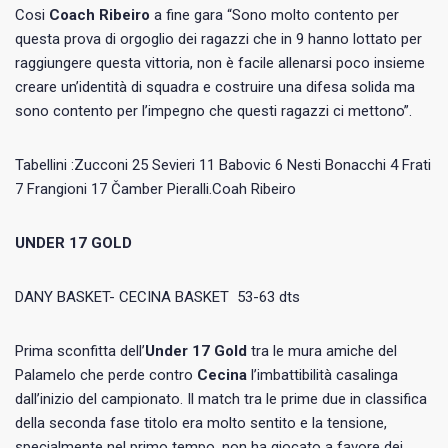
Cosi
Coach Ribeiro
a fine gara “Sono molto contento per
questa prova di orgoglio dei ragazzi che in 9 hanno lottato per
raggiungere questa vittoria, non è facile allenarsi poco insieme
creare un’identità di squadra e costruire una difesa solida ma
sono contento per l’impegno che questi ragazzi ci mettono”.
Tabellini :Zucconi 25 Sevieri 11 Babovic 6 Nesti Bonacchi 4 Frati
7 Frangioni 17 Čamber Pieralli.Coah Ribeiro
UNDER 17 GOLD
DANY BASKET- CECINA BASKET 53-63 dts
Prima sconfitta dell’
Under 17 Gold
tra le mura amiche del
Palamelo che perde contro
Cecina
l’imbattibilità casalinga
dall’inizio del campionato. Il match tra le prime due in classifica
della seconda fase titolo era molto sentito e la tensione,
specialmente nel primo tempo, non ha giocato a favore dei