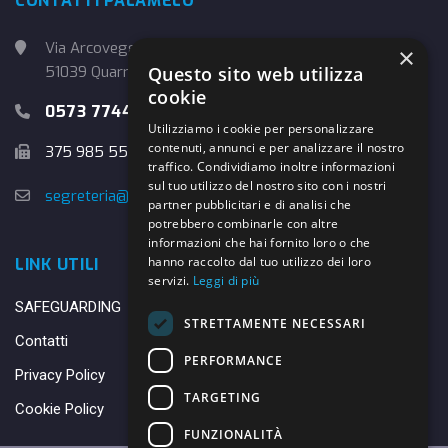
CONTATTI PALAMELO
Via Arcoveggio, 4
×
Questo sito web utilizza
51039 Quarrata (PT)
cookie
0573 774457
Utilizziamo i cookie per personalizzare
contenuti, annunci e per analizzare il nostro
375 985 5526
traffico. Condividiamo inoltre informazioni
sul tuo utilizzo del nostro sito con i nostri
segreteria@danybasket.it
partner pubblicitari e di analisi che
potrebbero combinarle con altre
informazioni che hai fornito loro o che
hanno raccolto dal tuo utilizzo dei loro
LINK UTILI
servizi.
Leggi di più
SAFEGUARDING
STRETTAMENTE NECESSARI
Contatti
PERFORMANCE
Privacy Policy
TARGETING
Cookie Policy
FUNZIONALITÀ