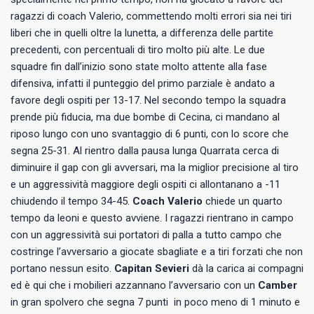
ragazzi di coach Valerio, commettendo molti errori sia nei tiri
liberi che in quelli oltre la lunetta, a differenza delle partite
precedenti, con percentuali di tiro molto più alte. Le due
squadre fin dall’inizio sono state molto attente alla fase
difensiva, infatti il punteggio del primo parziale è andato a
favore degli ospiti per 13-17. Nel secondo tempo la squadra
prende più fiducia, ma due bombe di Cecina, ci mandano al
riposo lungo con uno svantaggio di 6 punti, con lo score che
segna 25-31. Al rientro dalla pausa lunga Quarrata cerca di
diminuire il gap con gli avversari, ma la miglior precisione al tiro
e un aggressività maggiore degli ospiti ci allontanano a -11
chiudendo il tempo 34-45.
Coach Valerio
chiede un quarto
tempo da leoni e questo avviene. I ragazzi rientrano in campo
con un aggressività sui portatori di palla a tutto campo che
costringe l’avversario a giocate sbagliate e a tiri forzati che non
portano nessun esito.
Capitan Sevieri
dà la carica ai compagni
ed è qui che i mobilieri azzannano l’avversario con un
Camber
in gran spolvero che segna 7 punti in poco meno di 1 minuto e