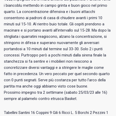
i biancoblu mettendo in campo grinta e buon gioco nel primo
quarto. La concentrazione difensiva e i buoni attacchi
consentono ai padroni di casa di chiudere avanti i primi 10
minuti sul 15-10. Al rientro buio totale. Gli ospiti prendono a
macinare e si portano avanti all’intervallo sul 15-28. Ma dopo la
strigliata i quarratini reagiscono, alzano la concentrazione, si
stringono in difesa e superano nuovamente gli avversari
portandosi a 10 minuti dal termine sul 33-30. Solo 2 i punti
concessi. Purtroppo però a pochi minuti dalla sirena finale la
stanchezza si fa sentire e i mobilieri non riescono a
concretizzare diversi vantaggi e a stringere le maglie come
fatto in precedenza. Un vero peccato per quel secondo quarto
con 0 punti segnati. Serve più costanza per tutto l’arco della
partita ma anche oggi abbiamo visto cose buone.
Prossimo impegno tra 2 settimane (sabato 25/03/23 alle 16)
sempre al palamelo contro etrusca Basket.
Tabellini Santini 16 Coppini 9 Gili 6 Ricci L. 5 Borchi 2 Pezzini 1