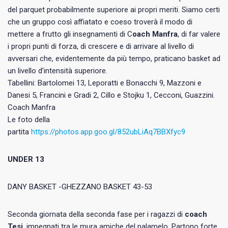
del parquet probabilmente superiore ai propri meriti. Siamo certi
che un gruppo così affiatato e coeso troverà il modo di
mettere a frutto gli insegnamenti di C
oach Manfra
, di far valere
i propri punti di forza, di crescere e di arrivare al livello di
avversari che, evidentemente da più tempo, praticano basket ad
un livello d’intensità superiore.
Tabellini: Bartolomei 13, Leporatti e Bonacchi 9, Mazzoni e
Danesi 5, Francini e Gradi 2, Cillo e Stojku 1, Cecconi, Guazzini.
Coach Manfra
Le foto della
partita
https://photos.app.goo.gl/852ubLiAq7BBXfyc9
UNDER 13
DANY BASKET -GHEZZANO BASKET 43-53
Seconda giornata della seconda fase per i ragazzi di
coach
Tesi
, impegnati tra le mura amiche del palamelo. Partono forte