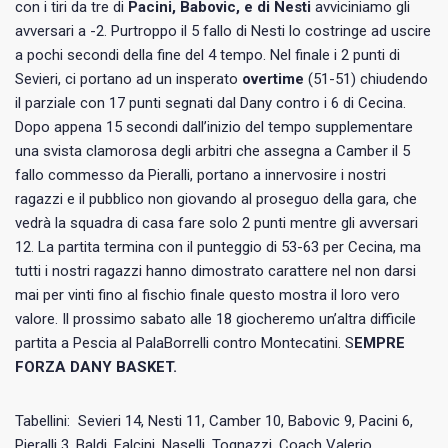
con i tiri da tre di
Pacini, Babovic, e di Nesti
avviciniamo gli
avversari a -2. Purtroppo il 5 fallo di Nesti lo costringe ad uscire
a pochi secondi della fine del 4 tempo. Nel finale i 2 punti di
Sevieri, ci portano ad un insperato
overtime
(51-51) chiudendo
il parziale con 17 punti segnati dal Dany contro i 6 di Cecina.
Dopo appena 15 secondi dall’inizio del tempo supplementare
una svista clamorosa degli arbitri che assegna a Camber il 5
fallo commesso da Pieralli, portano a innervosire i nostri
ragazzi e il pubblico non giovando al proseguo della gara, che
vedrà la squadra di casa fare solo 2 punti mentre gli avversari
12. La partita termina con il punteggio di 53-63 per Cecina, ma
tutti i nostri ragazzi hanno dimostrato carattere nel non darsi
mai per vinti fino al fischio finale questo mostra il loro vero
valore. Il prossimo sabato alle 18 giocheremo un’altra difficile
partita a Pescia al PalaBorrelli contro Montecatini. S
EMPRE
FORZA DANY BASKET.
Tabellini: Sevieri 14, Nesti 11, Camber 10, Babovic 9, Pacini 6,
Pieralli 3, Baldi, Falcini, Naselli, Tognazzi. Coach Valerio