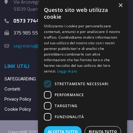
Via Arcoveggio, 4
×
Questo sito web utilizza
51039 Quarrata (PT)
cookie
0573 774457
Utilizziamo i cookie per personalizzare
contenuti, annunci e per analizzare il nostro
375 985 5526
traffico. Condividiamo inoltre informazioni
sul tuo utilizzo del nostro sito con i nostri
segreteria@danybasket.it
partner pubblicitari e di analisi che
potrebbero combinarle con altre
informazioni che hai fornito loro o che
hanno raccolto dal tuo utilizzo dei loro
LINK UTILI
servizi.
Leggi di più
SAFEGUARDING
STRETTAMENTE NECESSARI
Contatti
PERFORMANCE
Privacy Policy
TARGETING
Cookie Policy
FUNZIONALITÀ
ACCETTA TUTTO
RIFIUTA TUTTO
Copyright© 2025 DANY BASKET QUARRATA S.S.D.A.R.L. -
Privacy Policy
-