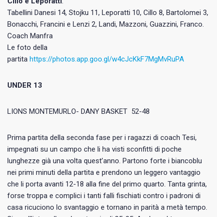
Cillo e Leporatti
.
Tabellini Danesi 14, Stojku 11, Leporatti 10, Cillo 8, Bartolomei 3,
Bonacchi, Francini e Lenzi 2, Landi, Mazzoni, Guazzini, Franco.
Coach Manfra
Le foto della
partita
https://photos.app.goo.gl/w4cJcKkF7MgMvRuPA
UNDER 13
LIONS MONTEMURLO- DANY BASKET 52-48
Prima partita della seconda fase per i ragazzi di coach Tesi,
impegnati su un campo che li ha visti sconfitti di poche
lunghezze già una volta quest’anno. Partono forte i biancoblu
nei primi minuti della partita e prendono un leggero vantaggio
che li porta avanti 12-18 alla fine del primo quarto. Tanta grinta,
forse troppa e complici i tanti falli fischiati contro i padroni di
casa ricuciono lo svantaggio e tornano in parità a metà tempo.