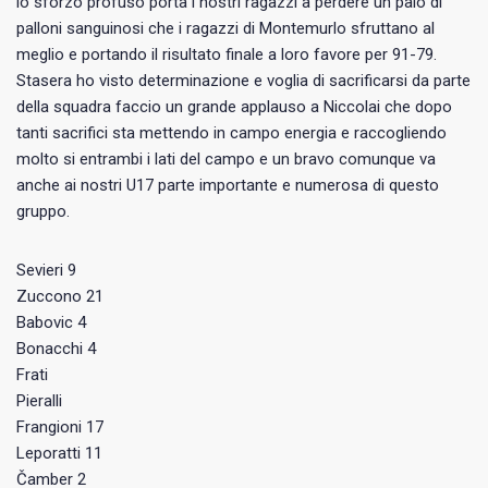
lo sforzo profuso porta i nostri ragazzi a perdere un paio di
palloni sanguinosi che i ragazzi di Montemurlo sfruttano al
meglio e portando il risultato finale a loro favore per 91-79.
Stasera ho visto determinazione e voglia di sacrificarsi da parte
della squadra faccio un grande applauso a Niccolai che dopo
tanti sacrifici sta mettendo in campo energia e raccogliendo
molto si entrambi i lati del campo e un bravo comunque va
anche ai nostri U17 parte importante e numerosa di questo
gruppo.
Sevieri 9
Zuccono 21
Babovic 4
Bonacchi 4
Frati
Pieralli
Frangioni 17
Leporatti 11
Čamber 2