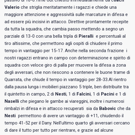
Valerio
che striglia meritatamente i ragazzi e chiede una
maggiore attenzione e aggressività sulle marcature in difesa e
ad essere più incisivi in attacco. Direttive prontamente recepite
da tutta la squadra, che cambia passo mettendo a segno un
parziale di 13-0 con una bella tripla di
Pieralli
e percentuali al
tiro altissime, che permettono agli ospiti di chiudere il primo
tempo in vantaggio per 15-17. Anche nella seconda frazione i
nostri ragazzi entrano in campo con determinazione e spirito di
squadra con veloce giro di palla per muovere la difesa a zona
degli avversari, che non riescono a contenere le buone trame di
Quarrata, che chiude il tempo in vantaggio per 28-33.Al rientro
dalla pausa lunga i mobilieri piazzano 5 triple, ben distribuite tra
il quintetto in campo, 2 di
Nesti
, 1 di
Falcini
, 1 di
Pacini
e 1 di
Naselli
che piegano le gambe ai viareggini, inoltre i numerosi
rimbalzi in difesa e in attacco recuperati sia da
Babovic
che da
Nesti
permettono di avere un vantaggio di +11, chiudendo il
tempo 41-52 per il Dany. Nell’ultimo quarto gli avversari cercano
di dare il tutto per tutto per rientrare, e grazie ad alcune