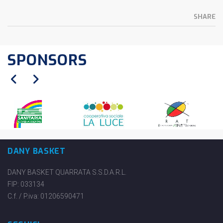
SHARE
SPONSORS
DANY BASKET
DANY BASKET QUARRATA S.S.D.A.R.L.
FIP: 033134
C.f. / P.iva: 01206590471