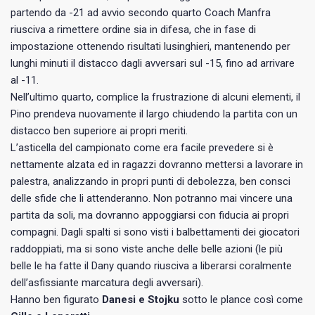
partendo da -21 ad avvio secondo quarto Coach Manfra
riusciva a rimettere ordine sia in difesa, che in fase di
impostazione ottenendo risultati lusinghieri, mantenendo per
lunghi minuti il distacco dagli avversari sul -15, fino ad arrivare
al -11.
Nell’ultimo quarto, complice la frustrazione di alcuni elementi, il
Pino prendeva nuovamente il largo chiudendo la partita con un
distacco ben superiore ai propri meriti.
L’asticella del campionato come era facile prevedere si è
nettamente alzata ed in ragazzi dovranno mettersi a lavorare in
palestra, analizzando in propri punti di debolezza, ben consci
delle sfide che li attenderanno. Non potranno mai vincere una
partita da soli, ma dovranno appoggiarsi con fiducia ai propri
compagni. Dagli spalti si sono visti i balbettamenti dei giocatori
raddoppiati, ma si sono viste anche delle belle azioni (le più
belle le ha fatte il Dany quando riusciva a liberarsi coralmente
dell’asfissiante marcatura degli avversari).
Hanno ben figurato
Danesi e Stojku
sotto le plance così come