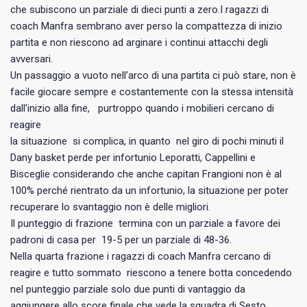
che subiscono un parziale di dieci punti a zero.I ragazzi di
coach Manfra sembrano aver perso la compattezza di inizio
partita e non riescono ad arginare i continui attacchi degli
avversari.
Un passaggio a vuoto nell’arco di una partita ci può stare, non è
facile giocare sempre e costantemente con la stessa intensità
dall’inizio alla fine, purtroppo quando i mobilieri cercano di
reagire
la situazione si complica, in quanto nel giro di pochi minuti il
Dany basket perde per infortunio Leporatti, Cappellini e
Bisceglie considerando che anche capitan Frangioni non è al
100% perché rientrato da un infortunio, la situazione per poter
recuperare lo svantaggio non è delle migliori.
Il punteggio di frazione termina con un parziale a favore dei
padroni di casa per 19-5 per un parziale di 48-36.
Nella quarta frazione i ragazzi di coach Manfra cercano di
reagire e tutto sommato riescono a tenere botta concedendo
nel punteggio parziale solo due punti di vantaggio da
aggiungere allo score finale che vede la squadra di Sesto