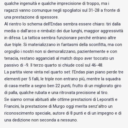
qualche ingenuità e qualche imprecisione di troppo, ma i
ragazzi vanno comunque negli spogliatoi sul 31-28 a fronte di
una prestazione di spessore.
Al rientro lo schema dell’Endas sembra essere chiaro: tiri dalla
media o dall’arco e rimbalzi dei due lunghi, maggior aggressività
in difesa. La tattica sembra funzionare perché entrano altre
due triple. Si materializzano in fantasmi della sconfitta, ma con
orgoglio i nostri non si demoralizzano, pazientemente e con
tenacia, restano agganciati al match dopo aver toccato un
passivo di -9. Il terzo quarto si chiude così sul 46-48.
La partita viene vinta nel quarto set: l’Endas pian piano perde tre
elementi per 5 falli, le triple non entrano più, mentre la squadra
di casa mette a segno ben 22 punti, frutto di un migliorato giro
di palla, qualche rubata e una ritrovata precisione al tiro.
Se siamo ormai abituati alle ottime prestazioni di Leporatti e
Francini, la prestazione di Murgo oggi merita senz’altro un
riconoscimento speciale, autore di 8 punti e di un impegno e di
una dedizione non seconda a nessuno.