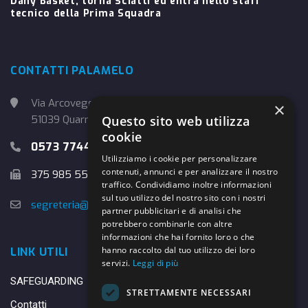
Dany Basket, torna Sciatti ed entra nello staff
tecnico della Prima Squadra
CONTATTI PALAMELO
Via Arcoveggio, 4
×
51039 Quarrata (PT)
Questo sito web utilizza
cookie
0573 774457
Utilizziamo i cookie per personalizzare
contenuti, annunci e per analizzare il nostro
375 985 5526
traffico. Condividiamo inoltre informazioni
sul tuo utilizzo del nostro sito con i nostri
segreteria@danybasket.it
partner pubblicitari e di analisi che
potrebbero combinarle con altre
informazioni che hai fornito loro o che
hanno raccolto dal tuo utilizzo dei loro
LINK UTILI
servizi.
Leggi di più
SAFEGUARDING
STRETTAMENTE NECESSARI
Contatti