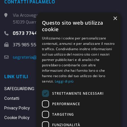
CONTATTI PALAMELO
Via Arcoveggio, 4
×
51039 Quarrata (PT)
Questo sito web utilizza
cookie
0573 774457
Utilizziamo i cookie per personalizzare
contenuti, annunci e per analizzare il nostro
375 985 5526
traffico. Condividiamo inoltre informazioni
sul tuo utilizzo del nostro sito con i nostri
segreteria@danybasket.it
partner pubblicitari e di analisi che
potrebbero combinarle con altre
informazioni che hai fornito loro o che
hanno raccolto dal tuo utilizzo dei loro
LINK UTILI
servizi.
Leggi di più
SAFEGUARDING
STRETTAMENTE NECESSARI
Contatti
PERFORMANCE
Privacy Policy
TARGETING
Cookie Policy
FUNZIONALITÀ