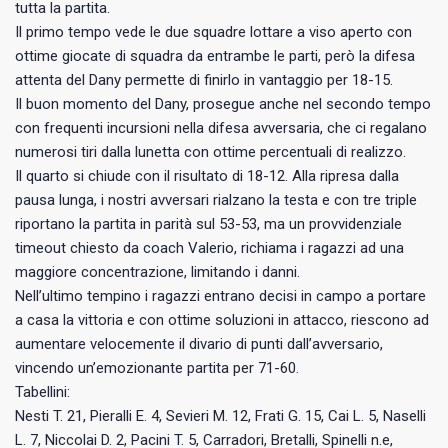
tutta la partita.
Il primo tempo vede le due squadre lottare a viso aperto con
ottime giocate di squadra da entrambe le parti, però la difesa
attenta del Dany permette di finirlo in vantaggio per 18-15.
Il buon momento del Dany, prosegue anche nel secondo tempo
con frequenti incursioni nella difesa avversaria, che ci regalano
numerosi tiri dalla lunetta con ottime percentuali di realizzo.
Il quarto si chiude con il risultato di 18-12. Alla ripresa dalla
pausa lunga, i nostri avversari rialzano la testa e con tre triple
riportano la partita in parità sul 53-53, ma un provvidenziale
timeout chiesto da coach Valerio, richiama i ragazzi ad una
maggiore concentrazione, limitando i danni.
Nell’ultimo tempino i ragazzi entrano decisi in campo a portare
a casa la vittoria e con ottime soluzioni in attacco, riescono ad
aumentare velocemente il divario di punti dall’avversario,
vincendo un’emozionante partita per 71-60.
Tabellini:
Nesti T. 21, Pieralli E. 4, Sevieri M. 12, Frati G. 15, Cai L. 5, Naselli
L. 7, Niccolai D. 2, Pacini T. 5, Carradori, Bretalli, Spinelli n.e,