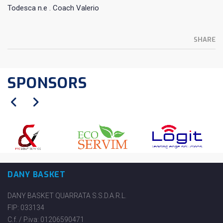
Todesca n.e . Coach Valerio
SHARE
SPONSORS
DANY BASKET
DANY BASKET QUARRATA S.S.D.A.R.L.
FIP: 033134
C.f. / P.iva: 01206590471