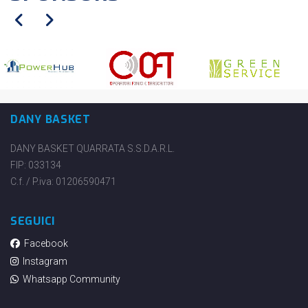
DANY BASKET
DANY BASKET QUARRATA S.S.D.A.R.L.
FIP: 033134
C.f. / P.iva: 01206590471
SEGUICI
Facebook
Instagram
Whatsapp Community