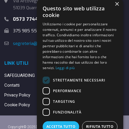
Via Arcoveggio, 4
×
Questo sito web utilizza
51039 Quarrata (PT)
cookie
0573 774457
Utilizziamo i cookie per personalizzare
contenuti, annunci e per analizzare il nostro
375 985 5526
traffico. Condividiamo inoltre informazioni
sul tuo utilizzo del nostro sito con i nostri
segreteria@danybasket.it
partner pubblicitari e di analisi che
potrebbero combinarle con altre
informazioni che hai fornito loro o che
hanno raccolto dal tuo utilizzo dei loro
LINK UTILI
servizi.
Leggi di più
SAFEGUARDING
STRETTAMENTE NECESSARI
Contatti
PERFORMANCE
Privacy Policy
TARGETING
Cookie Policy
FUNZIONALITÀ
ACCETTA TUTTO
RIFIUTA TUTTO
Copyright© 2025 DANY BASKET QUARRATA S.S.D.A.R.L. -
Privacy Policy
-