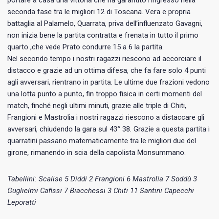
seconda fase tra le migliori 12 di Toscana. Vera e propria
battaglia al Palamelo, Quarrata, priva dell’influenzato Gavagni,
non inizia bene la partita contratta e frenata in tutto il primo
quarto ,che vede Prato condurre 15 a 6 la partita.
Nel secondo tempo i nostri ragazzi riescono ad accorciare il
distacco e grazie ad un ottima difesa, che fa fare solo 4 punti
agli avversari, rientrano in partita. Le ultime due frazioni vedono
una lotta punto a punto, fin troppo fisica in certi momenti del
match, finché negli ultimi minuti, grazie alle triple di Chiti,
Frangioni e Mastrolia i nostri ragazzi riescono a distaccare gli
avversari, chiudendo la gara sul 43° 38. Grazie a questa partita i
quarratini passano matematicamente tra le migliori due del
girone, rimanendo in scia della capolista Monsummano.
Tabellini: Scalise 5 Diddi 2 Frangioni 6 Mastrolia 7 Soddù 3
Guglielmi Cafissi 7 Biacchessi 3 Chiti 11 Santini Capecchi
Leporatti