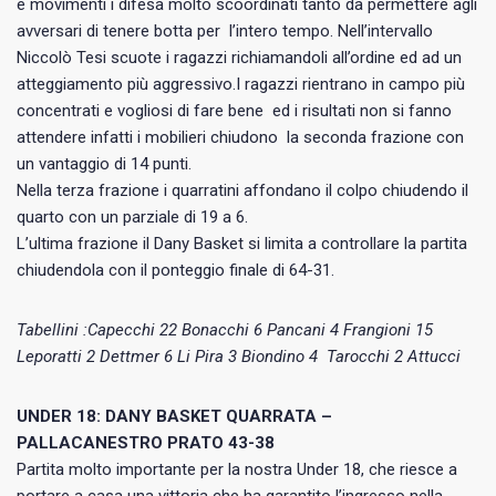
e movimenti i difesa molto scoordinati tanto da permettere agli
avversari di tenere botta per l’intero tempo. Nell’intervallo
Niccolò Tesi scuote i ragazzi richiamandoli all’ordine ed ad un
atteggiamento più aggressivo.I ragazzi rientrano in campo più
concentrati e vogliosi di fare bene ed i risultati non si fanno
attendere infatti i mobilieri chiudono la seconda frazione con
un vantaggio di 14 punti.
Nella terza frazione i quarratini affondano il colpo chiudendo il
quarto con un parziale di 19 a 6.
L’ultima frazione il Dany Basket si limita a controllare la partita
chiudendola con il ponteggio finale di 64-31.
Tabellini :Capecchi 22 Bonacchi 6 Pancani 4 Frangioni 15
Leporatti 2 Dettmer 6 Li Pira 3 Biondino 4 Tarocchi 2 Attucci
UNDER 18: DANY BASKET QUARRATA –
PALLACANESTRO PRATO 43-38
Partita molto importante per la nostra Under 18, che riesce a
portare a casa una vittoria che ha garantito l’ingresso nella