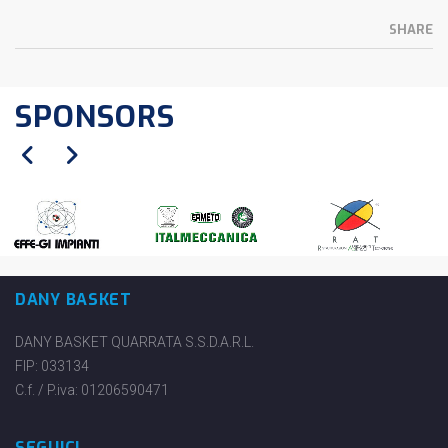
SHARE
SPONSORS
DANY BASKET
DANY BASKET QUARRATA S.S.D.A.R.L.
FIP: 033134
C.f. / P.iva: 01206590471
SEGUICI