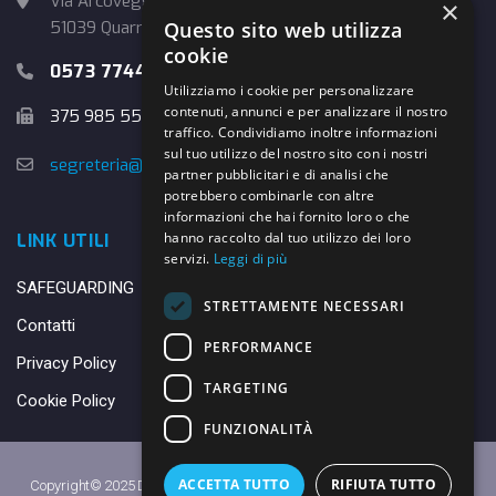
Via Arcoveggio, 4
×
Questo sito web utilizza
51039 Quarrata (PT)
cookie
0573 774457
Utilizziamo i cookie per personalizzare
contenuti, annunci e per analizzare il nostro
375 985 5526
traffico. Condividiamo inoltre informazioni
sul tuo utilizzo del nostro sito con i nostri
segreteria@danybasket.it
partner pubblicitari e di analisi che
potrebbero combinarle con altre
informazioni che hai fornito loro o che
hanno raccolto dal tuo utilizzo dei loro
LINK UTILI
servizi.
Leggi di più
SAFEGUARDING
STRETTAMENTE NECESSARI
Contatti
PERFORMANCE
Privacy Policy
TARGETING
Cookie Policy
FUNZIONALITÀ
ACCETTA TUTTO
RIFIUTA TUTTO
Copyright© 2025 DANY BASKET QUARRATA S.S.D.A.R.L. -
Privacy Policy
-