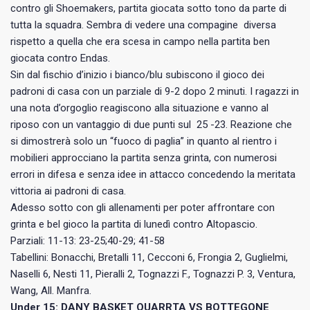
contro gli Shoemakers, partita giocata sotto tono da parte di
tutta la squadra. Sembra di vedere una compagine diversa
rispetto a quella che era scesa in campo nella partita ben
giocata contro Endas.
Sin dal fischio d’inizio i bianco/blu subiscono il gioco dei
padroni di casa con un parziale di 9-2 dopo 2 minuti. I ragazzi in
una nota d’orgoglio reagiscono alla situazione e vanno al
riposo con un vantaggio di due punti sul 25 -23. Reazione che
si dimostrerà solo un “fuoco di paglia” in quanto al rientro i
mobilieri approcciano la partita senza grinta, con numerosi
errori in difesa e senza idee in attacco concedendo la meritata
vittoria ai padroni di casa.
Adesso sotto con gli allenamenti per poter affrontare con
grinta e bel gioco la partita di lunedì contro Altopascio.
Parziali: 11-13: 23-25;40-29; 41-58
Tabellini: Bonacchi, Bretalli 11, Cecconi 6, Frongia 2, Guglielmi,
Naselli 6, Nesti 11, Pieralli 2, Tognazzi F., Tognazzi P. 3, Ventura,
Wang, All. Manfra.
Under 15: DANY BASKET QUARRTA VS BOTTEGONE