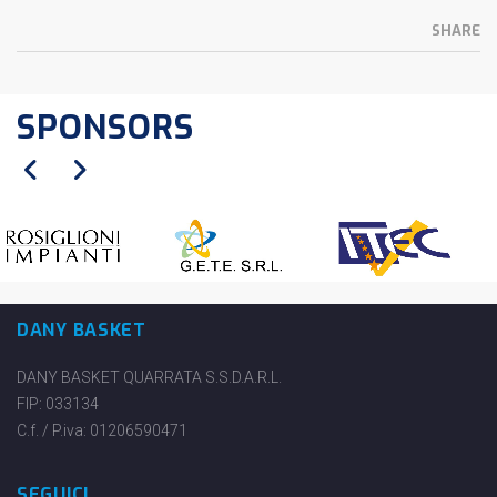
SHARE
SPONSORS
DANY BASKET
DANY BASKET QUARRATA S.S.D.A.R.L.
FIP: 033134
C.f. / P.iva: 01206590471
SEGUICI