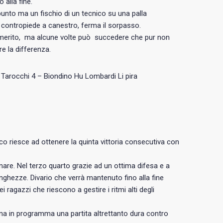
 alla fine.
n punto ma un fischio di un tecnico su una palla
contropiede a canestro, ferma il sorpasso.
 merito, ma alcune volte può succedere che pur non
e la differenza.
5 Tarocchi 4 – Biondino Hu Lombardi Li pira
co riesce ad ottenere la quinta vittoria consecutiva con
nare. Nel terzo quarto grazie ad un ottima difesa e a
lunghezze. Divario che verrà mantenuto fino alla fine
 ragazzi che riescono a gestire i ritmi alti degli
na in programma una partita altrettanto dura contro