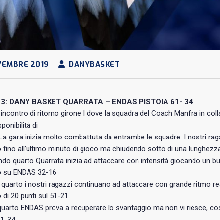
VEMBRE 2019
DANYBASKET
3: DANY BASKET QUARRATA – ENDAS PISTOIA 61- 34
ncontro di ritorno girone I dove la squadra del Coach Manfra in col
sponibilità di
 La gara inizia molto combattuta da entrambe le squadre. I nostri r
 fino all’ultimo minuto di gioco ma chiudendo sotto di una lunghezza
do quarto Quarrata inizia ad attaccare con intensità giocando un buo
o su ENDAS 32-16
 quarto i nostri ragazzi continuano ad attaccare con grande ritmo r
 di 20 punti sul 51-21.
quarto ENDAS prova a recuperare lo svantaggio ma non vi riesce, cosi
 61-34