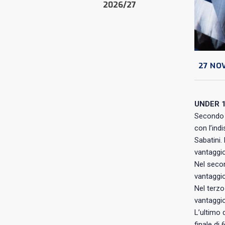
2026/27
27 NO
UNDER 1
Secondo i
con l’indi
Sabatini.
vantaggio
Nel secon
vantaggi
Nel terzo
vantaggio
L’ultimo 
finale di