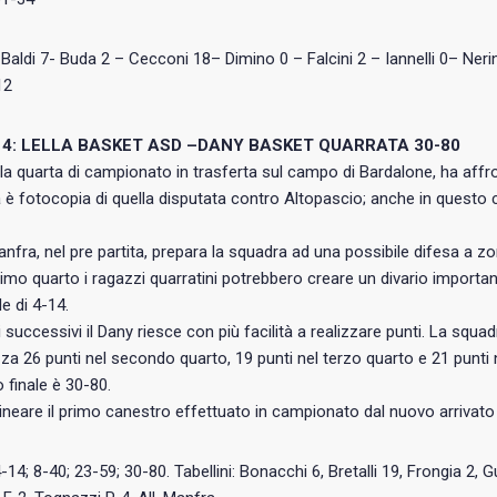
 Baldi 7- Buda 2 – Cecconi 18– Dimino 0 – Falcini 2 – Iannelli 0– Ner
12
14: LELLA BASKET ASD –DANY BASKET QUARRATA 30-80
lla quarta di campionato in trasferta sul campo di Bardalone, ha affro
a è fotocopia di quella disputata contro Altopascio; anche in questo 
fra, nel pre partita, prepara la squadra ad una possibile difesa a zona
rimo quarto i ragazzi quarratini potrebbero creare un divario importa
le di 4-14.
 successivi il Dany riesce con più facilità a realizzare punti. La squa
za 26 punti nel secondo quarto, 19 punti nel terzo quarto e 21 punti 
to finale è 30-80.
ineare il primo canestro effettuato in campionato dal nuovo arrivato 
4-14; 8-40; 23-59; 30-80. Tabellini: Bonacchi 6, Bretalli 19, Frongia 2, Gu