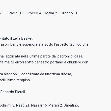
ini 0 – Pacini 13 – Rocco 4 – Maka 2 – Troccoli 1 –
ntato il Lella Basket.
caso il Dany è superiore sia sotto l’aspetto tecnico che
, applicata nelle ultime partite dai padroni di casa.
nte ma gli errori sotto canestro portano a chiudere con
dra biancoblu, coadiuvata da un’ottima difesa,
nell’ultimo tempino.
Edoardo Pieralli.
glielmi 8, Nesti 21, Naselli 16, Pieralli 2, Sabatino,