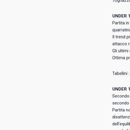
Tognazzi 
UNDER 1
Partita i
quarratin
Il trend 
attacco r
Gli ultim
Ottima pr
Tabellini
UNDER 1
Secondo s
secondo p
Partita n
disattenz
dell’equi