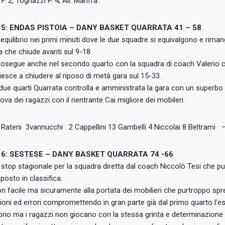
F. 2, Tognazzi P. 4, All. Manfra.
5: ENDAS PISTOIA – DANY BASKET QUARRATA 41 – 58
n equlibrio nei primi minuti dove le due squadre si equivalgono e rima
a che chiude avanti sul 9-18
prosegue anche nel secondo quarto con la squadra di coach Valerio 
iesce a chiudere al riposo di metà gara sul 15-33.
i due quarti Quarrata controlla e amministrata la gara con un superbo
ova dei ragazzi con il rientrante Cai migliore dei mobileri.
 : Rateni 3vannucchi 2 Cappellini 13 Gambelli 4 Niccolai 8 Beltrami –
6: SESTESE – DANY BASKET QUARRATA 74 -66
top stagionale per la squadra diretta dal coach Niccolò Tesi che p
osto in classifica.
on facile ma sicuramente alla portata dei mobilieri che purtroppo s
ioni ed errori compromettendo in gran parte già dal primo quarto l’esit
librio ma i ragazzi non giocano con la stessa grinta e determinazione