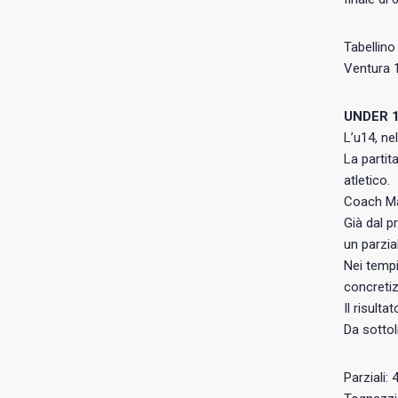
Tabellino
Ventura 
UNDER 
L’u14, ne
La partit
atletico.
Coach Man
Già dal p
un parzia
Nei tempi
concretiz
Il risulta
Da sottol
Parziali: 