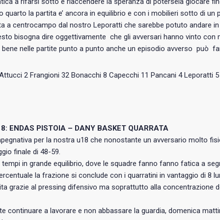
tica a rifarsi sotto e riaccendere la speranza di potersela giocare fino
mo quarto la partita e’ ancora in equilibrio e con i mobilieri sotto di u
a a centrocampo dal nostro Leporatti che sarebbe potuto andare in 
esto bisogna dire oggettivamente che gli avversari hanno vinto con
bene nelle partite punto a punto anche un episodio avverso può far
 :Attucci 2 Frangioni 32 Bonacchi 8 Capecchi 11 Pancani 4 Leporatti 
18: ENDAS PISTOIA – DANY BASKET QUARRATA
mpegnativa per la nostra u18 che nonostante un avversario molto fisi
gio finale di 48-59.
 tempi in grande equilibrio, dove le squadre fanno fanno fatica a seg
percentuale la frazione si conclude con i quarratini in vantaggio di 8 
tita grazie al pressing difensivo ma soprattutto alla concentrazione dei
.
e continuare a lavorare e non abbassare la guardia, domenica matti