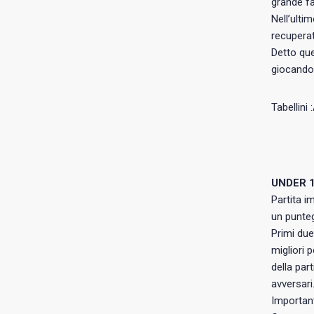
grande fa
Nell’ulti
recuperat
Detto qu
giocando 
Tabellini
UNDER 
Partita i
un punteg
Primi due
migliori 
della par
avversari
Important