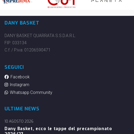
DANY BASKET
DANY BASKET QUARRATA S.S.D.A.R.L.
FIP: 033134
C.f. / P.iva: 01206590471
SEGUICI
Facebook
Instagram
Whatsapp Community
ULTIME NEWS
10 AGOSTO 2026
Dany Basket, ecco le tappe del precampionato