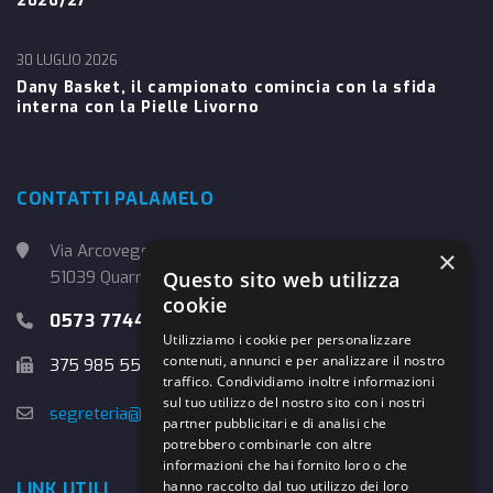
2026/27
30 LUGLIO 2026
Dany Basket, il campionato comincia con la sfida
interna con la Pielle Livorno
CONTATTI PALAMELO
Via Arcoveggio, 4
×
51039 Quarrata (PT)
Questo sito web utilizza
cookie
0573 774457
Utilizziamo i cookie per personalizzare
contenuti, annunci e per analizzare il nostro
375 985 5526
traffico. Condividiamo inoltre informazioni
sul tuo utilizzo del nostro sito con i nostri
segreteria@danybasket.it
partner pubblicitari e di analisi che
potrebbero combinarle con altre
informazioni che hai fornito loro o che
hanno raccolto dal tuo utilizzo dei loro
LINK UTILI