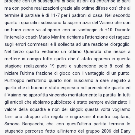
procede con un susseguirsi di belle azioni da entrambe le parti
ma con poche realizzazioni grazie alle ottime difese così che al
termine il parziale è di 11-7 per i padroni di casa. Nel secondo
quarto i quarratini subiscono la supremazia del Vaiano che con
un buon gioco va al riposo con un vantaggio di +10. Durante
l’intervallo coach Mario Manfra richiama l’attenzione dei ragazzi
sugli errori commessi e li sollecita ad una reazione d’orgoglio.
Nel terzo quarto vediamo un ottimo Quarrata che riesce a
mettere in campo tutto quello che è stato appreso in questa
stagione realizzando 19 punti e subendone solo 8 così da
iniziare l’ultima frazione di gioco con il vantaggio di un punto.
Purtroppo nell’ultimo quarto non riusciamo a dare seguito a
quello che di buono è stato espresso nel precedente quarto ed
il Vaiano ne approfitta vincendo meritatamente la partita. In tutti
gli articoli che abbiamo pubblicato è stato sempre evidenziato il
valore della squadra e non dei singoli; questa volta vogliamo
fare uno strappo alla regola e ringraziare il nostro capitano,
Simona Bargiacchi, che con quest’ultima partita termina lo
stupendo percorso fatto all’interno del gruppo 2006 del Dany