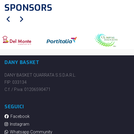
SPONSORS
DANY BASKET
DANY BASKET QUARRATA S.S.D.A.R.L.
FIP: 033134
C.f. / P.iva: 01206590471
SEGUICI
Facebook
Instagram
Whatsapp Community