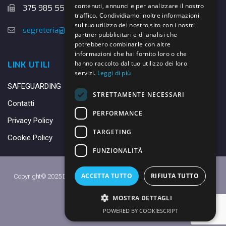
contenuti, annunci e per analizzare il nostro
375 985 5526
traffico. Condividiamo inoltre informazioni
sul tuo utilizzo del nostro sito con i nostri
segreteria@danybasket.it
partner pubblicitari e di analisi che
potrebbero combinarle con altre
informazioni che hai fornito loro o che
hanno raccolto dal tuo utilizzo dei loro
LINK UTILI
servizi.
Leggi di più
SAFEGUARDING
STRETTAMENTE NECESSARI
Contatti
PERFORMANCE
Privacy Policy
TARGETING
Cookie Policy
FUNZIONALITÀ
ACCETTA TUTTO
RIFIUTA TUTTO
Copyright© 2025 DANY BASKET QUARRATA S.S.D.A.R.L. -
Privacy Policy
-
Cookie Policy
MOSTRA DETTAGLI
Made with ♥ by
Daniele
POWERED BY COOKIESCRIPT