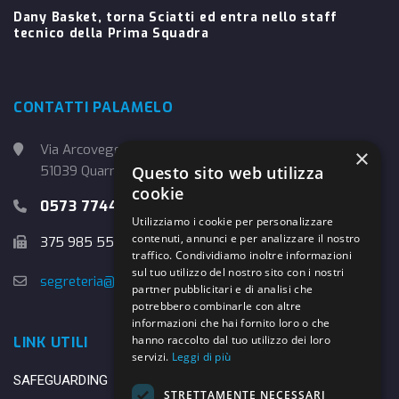
Dany Basket, torna Sciatti ed entra nello staff
tecnico della Prima Squadra
CONTATTI PALAMELO
Via Arcoveggio, 4
×
Questo sito web utilizza
51039 Quarrata (PT)
cookie
0573 774457
Utilizziamo i cookie per personalizzare
contenuti, annunci e per analizzare il nostro
375 985 5526
traffico. Condividiamo inoltre informazioni
sul tuo utilizzo del nostro sito con i nostri
segreteria@danybasket.it
partner pubblicitari e di analisi che
potrebbero combinarle con altre
informazioni che hai fornito loro o che
hanno raccolto dal tuo utilizzo dei loro
LINK UTILI
servizi.
Leggi di più
SAFEGUARDING
STRETTAMENTE NECESSARI