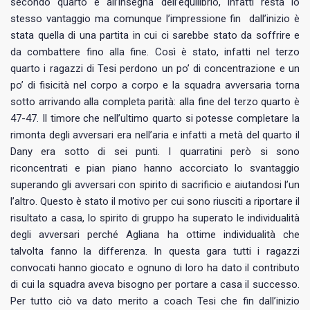
secondo quarto è all’insegna dell’equilibrio, infatti resta lo
stesso vantaggio ma comunque l’impressione fin dall’inizio è
stata quella di una partita in cui ci sarebbe stato da soffrire e
da combattere fino alla fine. Così è stato, infatti nel terzo
quarto i ragazzi di Tesi perdono un po’ di concentrazione e un
po’ di fisicità nel corpo a corpo e la squadra avversaria torna
sotto arrivando alla completa parità: alla fine del terzo quarto è
47-47. Il timore che nell’ultimo quarto si potesse completare la
rimonta degli avversari era nell’aria e infatti a metà del quarto il
Dany era sotto di sei punti. I quarratini però si sono
riconcentrati e pian piano hanno accorciato lo svantaggio
superando gli avversari con spirito di sacrificio e aiutandosi l’un
l’altro. Questo è stato il motivo per cui sono riusciti a riportare il
risultato a casa, lo spirito di gruppo ha superato le individualità
degli avversari perché Agliana ha ottime individualità che
talvolta fanno la differenza. In questa gara tutti i ragazzi
convocati hanno giocato e ognuno di loro ha dato il contributo
di cui la squadra aveva bisogno per portare a casa il successo.
Per tutto ciò va dato merito a coach Tesi che fin dall’inizio