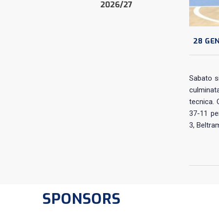
2026/27
28 GEN
Sabato si
culminata
tecnica. 
37-11 per
3, Beltram
SPONSORS