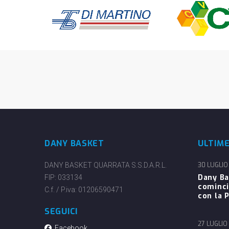
DANY BASKET
ULTIM
DANY BASKET QUARRATA S.S.D.A.R.L.
30 LUGLIO
Dany Ba
FIP: 033134
cominci
C.f. / P.iva: 01206590471
con la P
SEGUICI
27 LUGLIO
Facebook