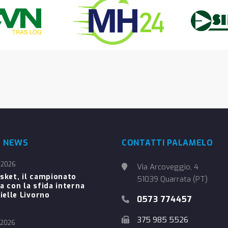
E NEWS
CONTATTI PALAMELO
 2026
Via Arcoveggio, 4
sket, il campionato
51039 Quarrata (PT)
a con la sfida interna
ielle Livorno
0573 774457
375 985 5526
 2026