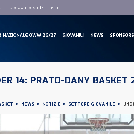
Dany Basket, il campionato comincia con la sfida interna con la Pielle Livorno
B NAZIONALE OWW 26/27
GIOVANILI
NEWS
SPONSORS
ER 14: PRATO-DANY BASKET 2
ASKET
>
NEWS
>
NOTIZIE
>
SETTORE GIOVANILE
>
UNDE