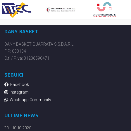
DANY BASKET
DANY BASKET QUARRATA S.S.D.A.R.L.
FIP: 033134
C.f. / P.iva: 01206590471
SEGUICI
Facebook
Instagram
Whatsapp Community
ULTIME NEWS
30 LUGLIO 2026