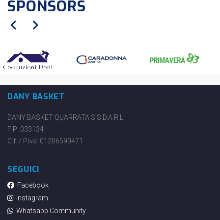
SPONSORS
DANY BASKET
DANY BASKET QUARRATA S.S.D.A.R.L.
FIP: 033134
C.f. / P.iva: 01206590471
SEGUICI
Facebook
Instagram
Whatsapp Community