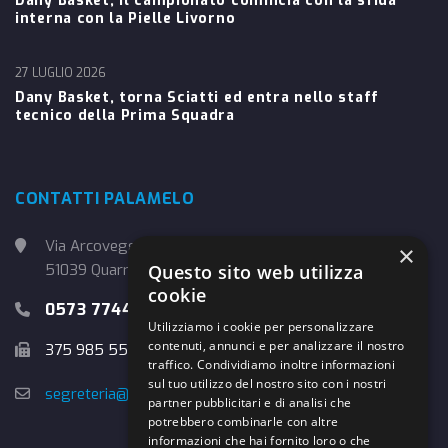
Dany Basket, il campionato comincia con la sfida
interna con la Pielle Livorno
27 LUGLIO 2026
Dany Basket, torna Sciatti ed entra nello staff
tecnico della Prima Squadra
CONTATTI PALAMELO
Via Arcoveggio, 4
×
51039 Quarrata (PT)
Questo sito web utilizza
cookie
0573 774457
Utilizziamo i cookie per personalizzare
contenuti, annunci e per analizzare il nostro
375 985 5526
traffico. Condividiamo inoltre informazioni
sul tuo utilizzo del nostro sito con i nostri
segreteria@danybasket.it
partner pubblicitari e di analisi che
potrebbero combinarle con altre
informazioni che hai fornito loro o che