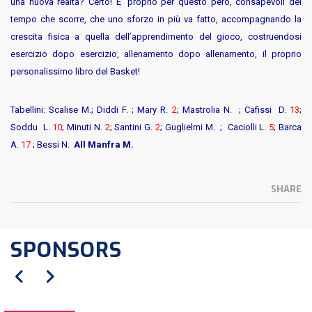
una nuova realtà? Certo! E’ proprio per questo però, consapevoli del
tempo che scorre, che uno sforzo in più va fatto, accompagnando la
crescita fisica a quella dell’apprendimento del gioco, costruendosi
esercizio dopo esercizio, allenamento dopo allenamento, il proprio
personalissimo libro del Basket!
Tabellini: Scalise M.; Diddi F. ; Mary R.
2
; Mastrolia N. ; Cafissi D.
13
;
Soddu L.
10
; Minuti N.
2
; Santini G.
2
; Guglielmi M. ; Caciolli L.
5
; Barca
A.
17
; Bessi N.
All Manfra M.
SHARE
SPONSORS