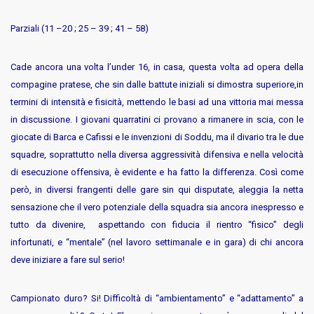
Parziali (11 –20 ; 25 – 39 ; 41 – 58)
Cade ancora una volta l’under 16, in casa, questa volta ad opera della
compagine pratese, che sin dalle battute iniziali si dimostra superiore,in
termini di intensità e fisicità, mettendo le basi ad una vittoria mai messa
in discussione. I giovani quarratini ci provano a rimanere in scia, con le
giocate di Barca e Cafissi e le invenzioni di Soddu, ma il divario tra le due
squadre, soprattutto nella diversa aggressività difensiva e nella velocità
di esecuzione offensiva, è evidente e ha fatto la differenza. Così come
però, in diversi frangenti delle gare sin qui disputate, aleggia la netta
sensazione che il vero potenziale della squadra sia ancora inespresso e
tutto da divenire, aspettando con fiducia il rientro “fisico” degli
infortunati, e “mentale” (nel lavoro settimanale e in gara) di chi ancora
deve iniziare a fare sul serio!
Campionato duro? Si! Difficoltà di “ambientamento” e “adattamento” a