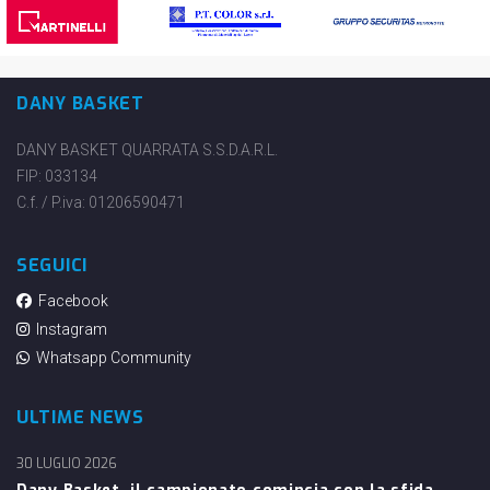
DANY BASKET
DANY BASKET QUARRATA S.S.D.A.R.L.
FIP: 033134
C.f. / P.iva: 01206590471
SEGUICI
Facebook
Instagram
Whatsapp Community
ULTIME NEWS
30 LUGLIO 2026