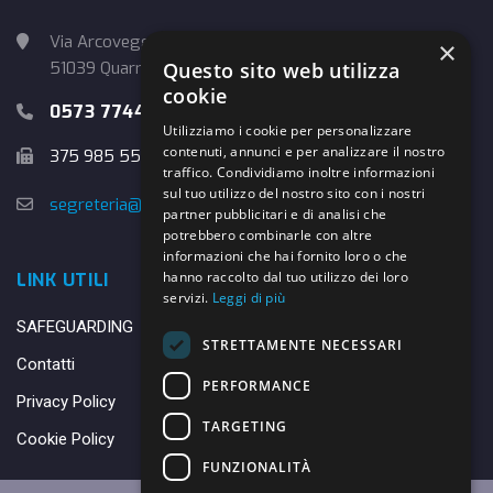
Via Arcoveggio, 4
×
51039 Quarrata (PT)
Questo sito web utilizza
cookie
0573 774457
Utilizziamo i cookie per personalizzare
contenuti, annunci e per analizzare il nostro
375 985 5526
traffico. Condividiamo inoltre informazioni
sul tuo utilizzo del nostro sito con i nostri
segreteria@danybasket.it
partner pubblicitari e di analisi che
potrebbero combinarle con altre
informazioni che hai fornito loro o che
hanno raccolto dal tuo utilizzo dei loro
LINK UTILI
servizi.
Leggi di più
SAFEGUARDING
STRETTAMENTE NECESSARI
Contatti
PERFORMANCE
Privacy Policy
TARGETING
Cookie Policy
FUNZIONALITÀ