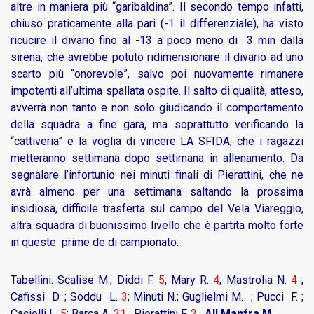
altre in maniera più “garibaldina”. Il secondo tempo infatti,
chiuso praticamente alla pari (-1 il differenziale), ha visto
ricucire il divario fino al -13 a poco meno di 3 min dalla
sirena, che avrebbe potuto ridimensionare il divario ad uno
scarto più “onorevole”, salvo poi nuovamente rimanere
impotenti all’ultima spallata ospite. Il salto di qualità, atteso,
avverrà non tanto e non solo giudicando il comportamento
della squadra a fine gara, ma soprattutto verificando la
“cattiveria” e la voglia di vincere LA SFIDA, che i ragazzi
metteranno settimana dopo settimana in allenamento. Da
segnalare l’infortunio nei minuti finali di Pierattini, che ne
avrà almeno per una settimana saltando la prossima
insidiosa, difficile trasferta sul campo del Vela Viareggio,
altra squadra di buonissimo livello che è partita molto forte
in queste prime de di campionato.
Tabellini: Scalise M.; Diddi F.
5
; Mary R.
4
; Mastrolia N.
4
;
Cafissi D. ; Soddu L.
3
; Minuti N.; Guglielmi M. ; Pucci F. ;
Caciolli L.
5
; Barca A.
21
; Pierattini F.
2
.
All Manfra M.