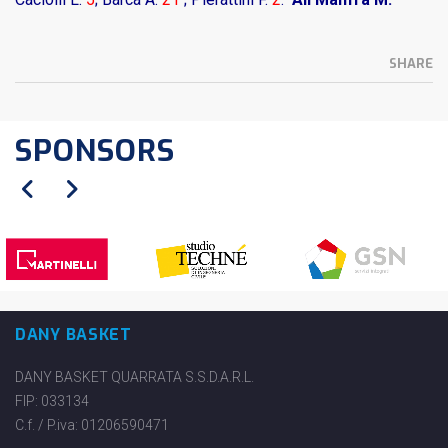
SHARE
SPONSORS
DANY BASKET
DANY BASKET QUARRATA S.S.D.A.R.L.
FIP: 033134
C.f. / P.iva: 01206590471