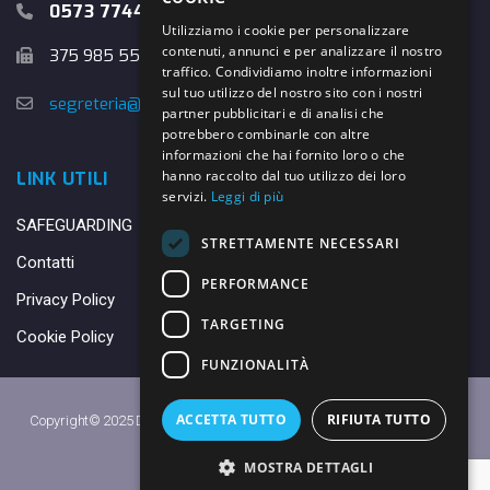
0573 774457
Utilizziamo i cookie per personalizzare
contenuti, annunci e per analizzare il nostro
375 985 5526
traffico. Condividiamo inoltre informazioni
sul tuo utilizzo del nostro sito con i nostri
segreteria@danybasket.it
partner pubblicitari e di analisi che
potrebbero combinarle con altre
informazioni che hai fornito loro o che
hanno raccolto dal tuo utilizzo dei loro
LINK UTILI
servizi.
Leggi di più
SAFEGUARDING
STRETTAMENTE NECESSARI
Contatti
PERFORMANCE
Privacy Policy
TARGETING
Cookie Policy
FUNZIONALITÀ
ACCETTA TUTTO
RIFIUTA TUTTO
Copyright© 2025 DANY BASKET QUARRATA S.S.D.A.R.L. -
Privacy Policy
-
Cookie Policy
MOSTRA DETTAGLI
Made with ♥ by
Daniele