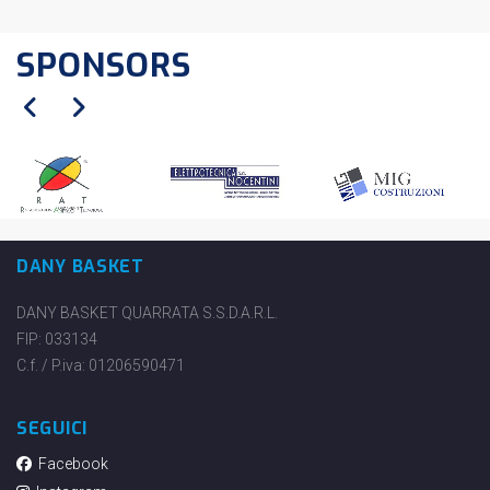
SPONSORS
DANY BASKET
DANY BASKET QUARRATA S.S.D.A.R.L.
FIP: 033134
C.f. / P.iva: 01206590471
SEGUICI
Facebook