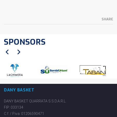
SHARE
SPONSORS
DANY BASKET
DANY BASKET QUARRATA S.S.D.A.R.L.
FIP: 033134
C.f. / P.iva: 01206590471