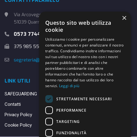
CONTATTI PALAMELO
Via Arcoveggio, 4
×
51039 Quarrata (PT)
Questo sito web utilizza
cookie
0573 774457
Utilizziamo i cookie per personalizzare
contenuti, annunci e per analizzare il nostro
375 985 5526
traffico. Condividiamo inoltre informazioni
sul tuo utilizzo del nostro sito con i nostri
segreteria@danybasket.it
partner pubblicitari e di analisi che
potrebbero combinarle con altre
informazioni che hai fornito loro o che
hanno raccolto dal tuo utilizzo dei loro
LINK UTILI
servizi.
Leggi di più
SAFEGUARDING
STRETTAMENTE NECESSARI
Contatti
PERFORMANCE
Privacy Policy
TARGETING
Cookie Policy
FUNZIONALITÀ