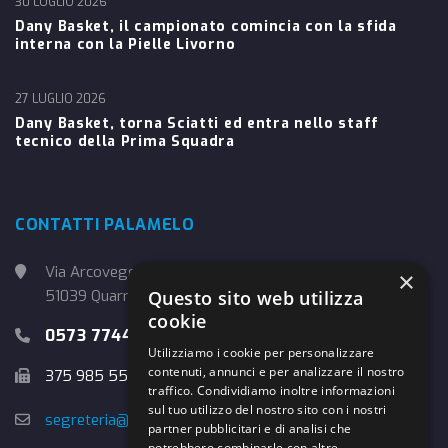
30 LUGLIO 2026
Dany Basket, il campionato comincia con la sfida
interna con la Pielle Livorno
27 LUGLIO 2026
Dany Basket, torna Sciatti ed entra nello staff
tecnico della Prima Squadra
CONTATTI PALAMELO
Via Arcoveggio, 4
×
Questo sito web utilizza
51039 Quarrata (PT)
cookie
0573 774457
Utilizziamo i cookie per personalizzare
contenuti, annunci e per analizzare il nostro
375 985 5526
traffico. Condividiamo inoltre informazioni
sul tuo utilizzo del nostro sito con i nostri
segreteria@danybasket.it
partner pubblicitari e di analisi che
potrebbero combinarle con altre