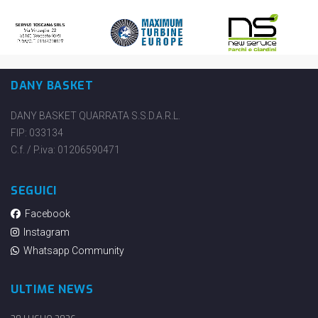
DANY BASKET
DANY BASKET QUARRATA S.S.D.A.R.L.
FIP: 033134
C.f. / P.iva: 01206590471
SEGUICI
Facebook
Instagram
Whatsapp Community
ULTIME NEWS