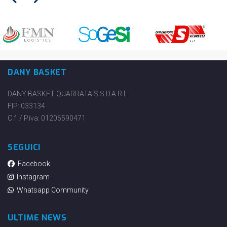
DANY BASKET
DANY BASKET QUARRATA S.S.D.A.R.L.
FIP: 033134
C.f. / P.iva: 01206590471
SEGUICI
Facebook
Instagram
Whatsapp Community
ULTIME NEWS