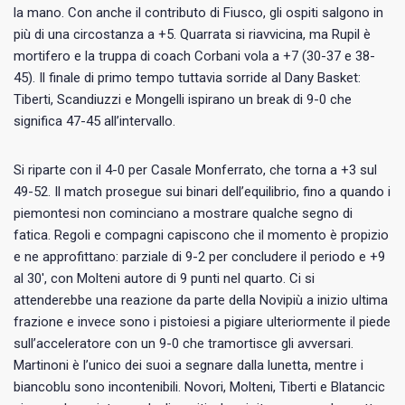
la mano. Con anche il contributo di Fiusco, gli ospiti salgono in
più di una circostanza a +5. Quarrata si riavvicina, ma Rupil è
mortifero e la truppa di coach Corbani vola a +7 (30-37 e 38-
45). Il finale di primo tempo tuttavia sorride al Dany Basket:
Tiberti, Scandiuzzi e Mongelli ispirano un break di 9-0 che
significa 47-45 all’intervallo.
Si riparte con il 4-0 per Casale Monferrato, che torna a +3 sul
49-52. Il match prosegue sui binari dell’equilibrio, fino a quando i
piemontesi non cominciano a mostrare qualche segno di
fatica. Regoli e compagni capiscono che il momento è propizio
e ne approfittano: parziale di 9-2 per concludere il periodo e +9
al 30′, con Molteni autore di 9 punti nel quarto. Ci si
attenderebbe una reazione da parte della Novipiù a inizio ultima
frazione e invece sono i pistoiesi a pigiare ulteriormente il piede
sull’acceleratore con un 9-0 che tramortisce gli avversari.
Martinoni è l’unico dei suoi a segnare dalla lunetta, mentre i
biancoblu sono incontenibili. Novori, Molteni, Tiberti e Blatancic