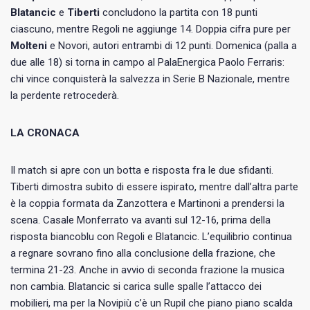
Blatancic
e
Tiberti
concludono la partita con 18 punti
ciascuno, mentre Regoli ne aggiunge 14. Doppia cifra pure per
Molteni
e Novori, autori entrambi di 12 punti. Domenica (palla a
due alle 18) si torna in campo al PalaEnergica Paolo Ferraris:
chi vince conquisterà la salvezza in Serie B Nazionale, mentre
la perdente retrocederà.
LA CRONACA
Il match si apre con un botta e risposta fra le due sfidanti.
Tiberti dimostra subito di essere ispirato, mentre dall’altra parte
è la coppia formata da Zanzottera e Martinoni a prendersi la
scena. Casale Monferrato va avanti sul 12-16, prima della
risposta biancoblu con Regoli e Blatancic. L’equilibrio continua
a regnare sovrano fino alla conclusione della frazione, che
termina 21-23. Anche in avvio di seconda frazione la musica
non cambia. Blatancic si carica sulle spalle l’attacco dei
mobilieri, ma per la Novipiù c’è un Rupil che piano piano scalda