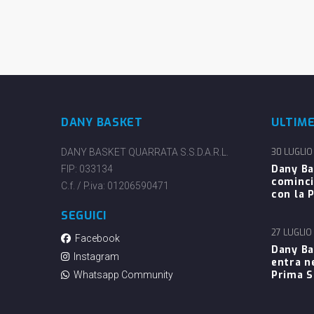
DANY BASKET
ULTIM
DANY BASKET QUARRATA S.S.D.A.R.L.
30 LUGLIO
Dany Ba
FIP: 033134
cominci
C.f. / P.iva: 01206590471
con la P
SEGUICI
27 LUGLIO
Facebook
Dany Ba
Instagram
entra n
Prima 
Whatsapp Community