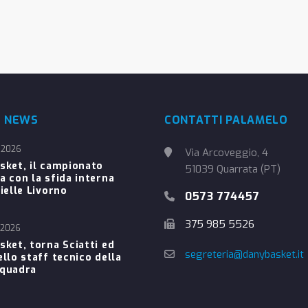
E NEWS
CONTATTI PALAMELO
 2026
Via Arcoveggio, 4
sket, il campionato
51039 Quarrata (PT)
a con la sfida interna
ielle Livorno
0573 774457
375 985 5526
 2026
sket, torna Sciatti ed
segreteria@danybasket.it
ello staff tecnico della
Squadra