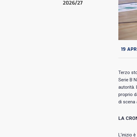
2026/27
19 APR
Terzo sto
Serie B N
autorità.
proprio d
di scena 
LA CRO
L’inizio 