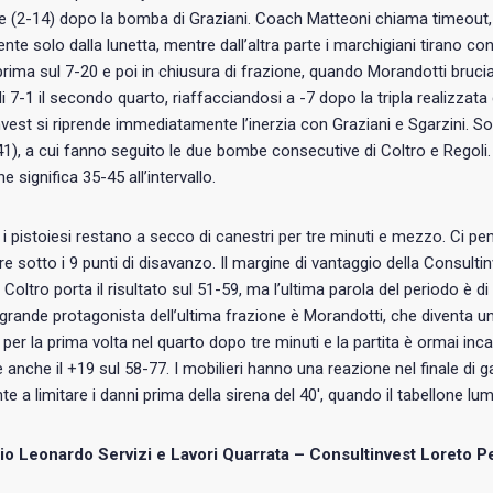
 (2-14) dopo la bomba di Graziani. Coach Matteoni chiama timeout, m
nte solo dalla lunetta, mentre dall’altra parte i marchigiani tirano co
prima sul 7-20 e poi in chiusura di frazione, quando Morandotti bruci
di 7-1 il secondo quarto, riaffacciandosi a -7 dopo la tripla realizzat
vest si riprende immediatamente l’inerzia con Graziani e Sgarzini. Son
1), a cui fanno seguito le due bombe consecutive di Coltro e Regoli.
e significa 35-45 all’intervallo.
o i pistoiesi restano a secco di canestri per tre minuti e mezzo. Ci pe
e sotto i 9 punti di disavanzo. Il margine di vantaggio della Consultin
oltro porta il risultato sul 51-59, ma l’ultima parola del periodo è di M
Il grande protagonista dell’ultima frazione è Morandotti, che diventa un 
 per la prima volta nel quarto dopo tre minuti e la partita è ormai inc
 anche il +19 sul 58-77. I mobilieri hanno una reazione nel finale di g
e a limitare i danni prima della sirena del 40′, quando il tabellone lu
o Leonardo Servizi e Lavori Quarrata – Consultinvest Loreto P