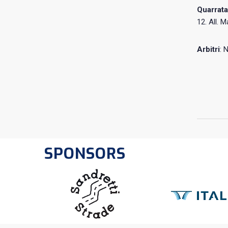
Quarrata
12. All. M
Arbitri
: 
SPONSORS