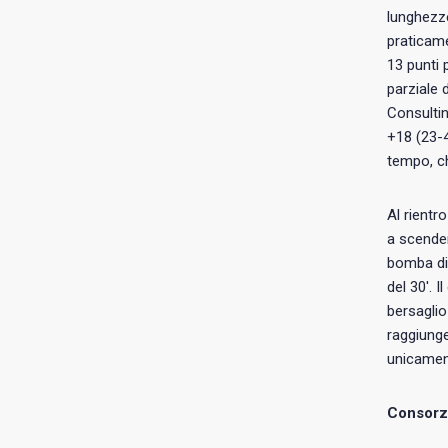
lunghezze
praticame
13 punti 
parziale 
Consultin
+18 (23-4
tempo, ch
Al rientr
a scender
bomba di C
del 30′. 
bersaglio
raggiunge
unicament
Consorzi