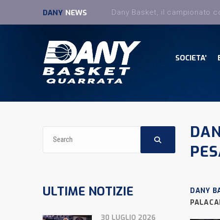
DANY
NEWS
SOCIETA’
DAN
PES
ULTIME NOTIZIE
DANY B
PALACA
30 LUGLIO 2026