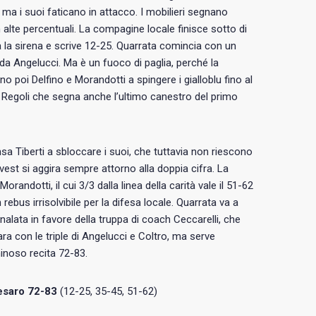
a i suoi faticano in attacco. I mobilieri segnano
n alte percentuali. La compagine locale finisce sotto di
a la sirena e scrive 12-25. Quarrata comincia con un
a da Angelucci. Ma è un fuoco di paglia, perché la
o poi Delfino e Morandotti a spingere i gialloblu fino al
 Regoli che segna anche l’ultimo canestro del primo
nsa Tiberti a sbloccare i suoi, che tuttavia non riescono
vest si aggira sempre attorno alla doppia cifra. La
orandotti, il cui 3/3 dalla linea della carità vale il 51-62
rebus irrisolvibile per la difesa locale. Quarrata va a
analata in favore della truppa di coach Ceccarelli, che
ara con le triple di Angelucci e Coltro, ma serve
minoso recita 72-83.
esaro 72-83
(12-25, 35-45, 51-62)