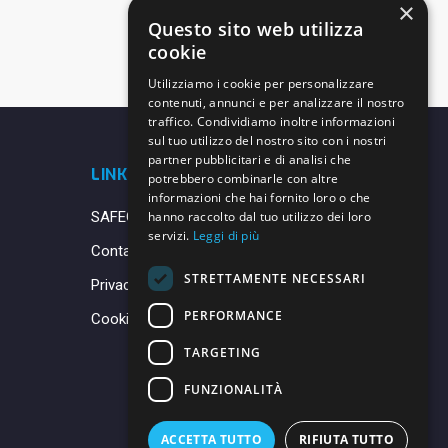
×
Questo sito web utilizza
cookie
Utilizziamo i cookie per personalizzare
contenuti, annunci e per analizzare il nostro
traffico. Condividiamo inoltre informazioni
sul tuo utilizzo del nostro sito con i nostri
partner pubblicitari e di analisi che
LINK UTILI
potrebbero combinarle con altre
informazioni che hai fornito loro o che
SAFEGUARDING
hanno raccolto dal tuo utilizzo dei loro
servizi.
Leggi di più
Contatti
STRETTAMENTE NECESSARI
Privacy Policy
PERFORMANCE
Cookie Policy
TARGETING
FUNZIONALITÀ
ACCETTA TUTTO
RIFIUTA TUTTO