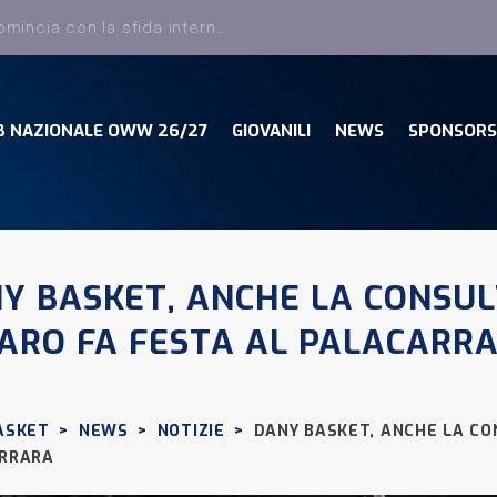
Dany Basket, torna Sciatti ed entra nello staff tecnico della Prima Squadra
B NAZIONALE OWW 26/27
GIOVANILI
NEWS
SPONSORS
Y BASKET, ANCHE LA CONSU
ARO FA FESTA AL PALACARR
ASKET
>
NEWS
>
NOTIZIE
>
DANY BASKET, ANCHE LA CO
RRARA