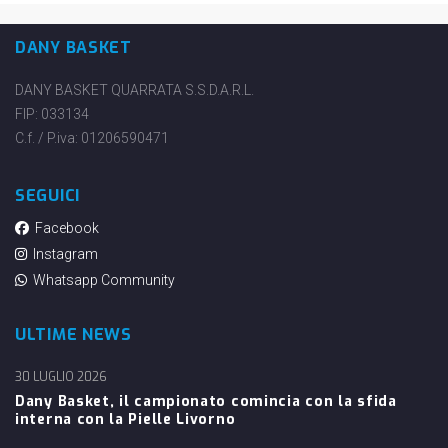
DANY BASKET
DANY BASKET QUARRATA S.S.D.A.R.L.
FIP: 033134
C.f. / P.iva: 01206590471
SEGUICI
Facebook
Instagram
Whatsapp Community
ULTIME NEWS
30 LUGLIO 2026
Dany Basket, il campionato comincia con la sfida
interna con la Pielle Livorno