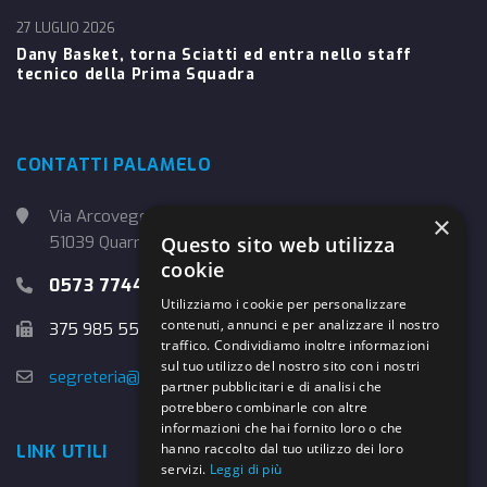
27 LUGLIO 2026
Dany Basket, torna Sciatti ed entra nello staff
tecnico della Prima Squadra
CONTATTI PALAMELO
Via Arcoveggio, 4
×
51039 Quarrata (PT)
Questo sito web utilizza
cookie
0573 774457
Utilizziamo i cookie per personalizzare
contenuti, annunci e per analizzare il nostro
375 985 5526
traffico. Condividiamo inoltre informazioni
sul tuo utilizzo del nostro sito con i nostri
segreteria@danybasket.it
partner pubblicitari e di analisi che
potrebbero combinarle con altre
informazioni che hai fornito loro o che
hanno raccolto dal tuo utilizzo dei loro
LINK UTILI
servizi.
Leggi di più