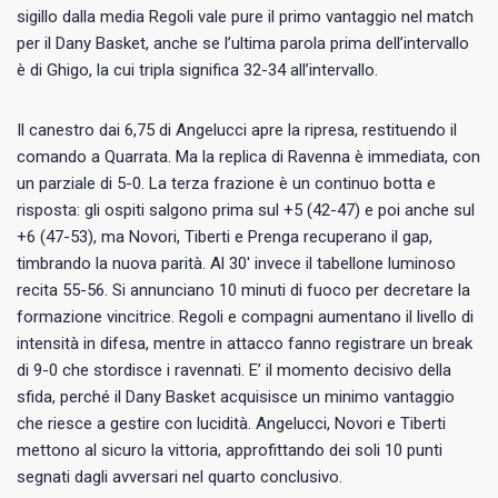
sigillo dalla media Regoli vale pure il primo vantaggio nel match
per il Dany Basket, anche se l’ultima parola prima dell’intervallo
è di Ghigo, la cui tripla significa 32-34 all’intervallo.
Il canestro dai 6,75 di Angelucci apre la ripresa, restituendo il
comando a Quarrata. Ma la replica di Ravenna è immediata, con
un parziale di 5-0. La terza frazione è un continuo botta e
risposta: gli ospiti salgono prima sul +5 (42-47) e poi anche sul
+6 (47-53), ma Novori, Tiberti e Prenga recuperano il gap,
timbrando la nuova parità. Al 30′ invece il tabellone luminoso
recita 55-56. Si annunciano 10 minuti di fuoco per decretare la
formazione vincitrice. Regoli e compagni aumentano il livello di
intensità in difesa, mentre in attacco fanno registrare un break
di 9-0 che stordisce i ravennati. E’ il momento decisivo della
sfida, perché il Dany Basket acquisisce un minimo vantaggio
che riesce a gestire con lucidità. Angelucci, Novori e Tiberti
mettono al sicuro la vittoria, approfittando dei soli 10 punti
segnati dagli avversari nel quarto conclusivo.