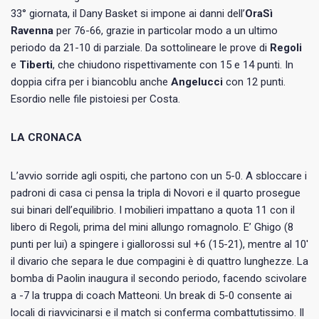
33° giornata, il Dany Basket si impone ai danni dell’
OraSì
Ravenna
per 76-66, grazie in particolar modo a un ultimo
periodo da 21-10 di parziale. Da sottolineare le prove di
Regoli
e
Tiberti
, che chiudono rispettivamente con 15 e 14 punti. In
doppia cifra per i biancoblu anche
Angelucci
con 12 punti.
Esordio nelle file pistoiesi per Costa.
LA CRONACA
L’avvio sorride agli ospiti, che partono con un 5-0. A sbloccare i
padroni di casa ci pensa la tripla di Novori e il quarto prosegue
sui binari dell’equilibrio. I mobilieri impattano a quota 11 con il
libero di Regoli, prima del mini allungo romagnolo. E’ Ghigo (8
punti per lui) a spingere i giallorossi sul +6 (15-21), mentre al 10′
il divario che separa le due compagini è di quattro lunghezze. La
bomba di Paolin inaugura il secondo periodo, facendo scivolare
a -7 la truppa di coach Matteoni. Un break di 5-0 consente ai
locali di riavvicinarsi e il match si conferma combattutissimo. Il