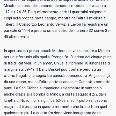
Minoli: nel corso del secondo periodo, i mobilieri scivolano a
-12 sul 24-36. Da quel momento però i i quarratini salgono di
colpi nella propria metà campo, mentre nell’altra il migliore è
Tiberti. Il Consorzio Leonardo Servizi e Lavori fa registrare un
parziale di 11-4 e proprio un canestro del numero 32 scrive 35-
40 all’intervallo.
In apertura di ripresa, coach Matteoni deve rinunciare a Molteni
per un infortunio alla spalla. Prenga fa -3, prima dei cinque punti
di fila di Raffaelli. In un amen, Chiusi si riprende 10 lunghezze di
margine sul 39-49. Il Dany Basket può contare però su un
ottimo Regoli, che segna tre canestri consecutivi. Angelucci gli
dà una mano, ma dall’altra parte si accende Candotto con otto
punti. La San Giobbe si mantiene saldamente in vantaggio
anche grazie alla bomba di Minoli, a cui fa seguito il 2/2 dalla
lunetta di Novori, che significa 52-63 al 30′. I pistoiesi devono
reagire ed è proprio in questo momento che tirano fuori quel
qualcosa in più. La quarta frazione viene inaugurata da un