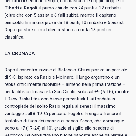
per tutto il secondo tempo, non bastano le doppie doppie di
Tiberti
e
Regoli
: il primo chiude con 24 punti e 12 rimbalzi
(oltre che con 5 assist e 6 falli subiti), mentre il capitano
biancoblu firma una prova da 18 punti, 10 rimbalzi e 6 assist.
Dopo questo ko i mobilieri restano a quota 18 punti in
classifica.
LA CRONACA
Dopo il canestro iniziale di Blatancic, Chiusi piazza un parziale
di 9-0, ispirato da Rasio e Molinaro. Il lungo argentino è un
rebus difficilmente risolvibile – almeno nella prima frazione –
per la difesa di casa e la San Giobbe vola sul +9 (5-16), mentre
il Dany Basket tira con basse percentuali. L’affondata in
contropiede del solito Rasio regala ai senesi il massimo
vantaggio sull’8-19. Ci pensano Regoli e Prenga a frenare il
tentativo di fuga dei ragazzi di coach Zanco, che comunque
sono a +7 (17-24) al 10′, grazie al sigillo allo scadere di
Bertocco. Gli ospiti trovano buone risposte anche da Natale e