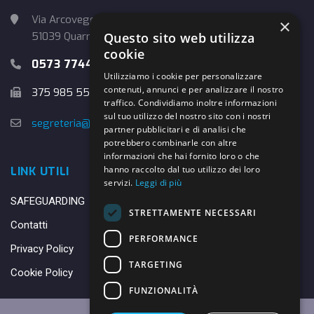
Via Arcoveggio, 4
×
Questo sito web utilizza
51039 Quarrata (PT)
cookie
0573 774457
Utilizziamo i cookie per personalizzare
contenuti, annunci e per analizzare il nostro
375 985 5526
traffico. Condividiamo inoltre informazioni
sul tuo utilizzo del nostro sito con i nostri
segreteria@danybasket.it
partner pubblicitari e di analisi che
potrebbero combinarle con altre
informazioni che hai fornito loro o che
hanno raccolto dal tuo utilizzo dei loro
LINK UTILI
servizi.
Leggi di più
SAFEGUARDING
STRETTAMENTE NECESSARI
Contatti
PERFORMANCE
Privacy Policy
TARGETING
Cookie Policy
FUNZIONALITÀ