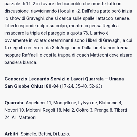
parziale di 11-2 in favore dei biancoblu che rimette tutto in
discussione, riavvicinando i locali a -2. Dall’altra parte però inizia
lo show di Gravaghi, che si carica sulle spalle l’attacco senese.
Tiberti risponde colpo su colpo, mentre ci pensa Regoli a
insaccare la tripla del pareggio a quota 76. L’arrivo è
ovviamente in volata: determinanti sono i liberi di Gravaghi, a cui
fa seguito un errore da 3 di Angelucci. Dalla lunetta non trema
neppure Raffaelli e così la truppa di coach Matteoni deve alzare
bandiera bianca.
Consorzio Leonardo Servizi e Lavori Quarrata – Umana
San Giobbe Chiusi 80-84
(17-24, 35-40, 52-63)
Quarrata:
Angelucci 11, Mongelli ne, Lytvyn ne, Blatancic 4,
Novori 10, Molteni, Regoli 18, Mei 2, Coltro 3, Prenga 8, Tiberti
24. All. Matteoni.
Arbitri:
Spinello, Bettini, Di Luzio.