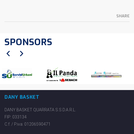
SHARE
SPONSORS
DANY BASKET
DANY BASKET QUARRATA S.S.D.A.R.L.
FIP: 033134
C.f. / P.iva: 01206590471