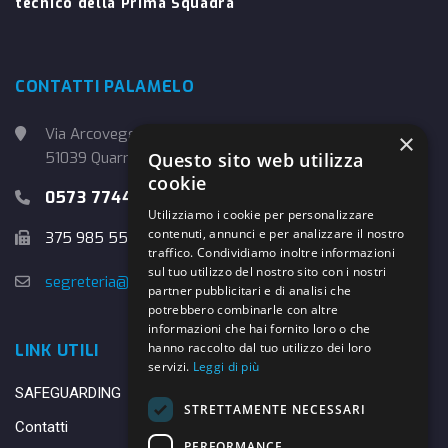
tecnico della Prima Squadra
CONTATTI PALAMELO
Via Arcoveggio, 4
×
Questo sito web utilizza
51039 Quarrata (PT)
cookie
0573 774457
Utilizziamo i cookie per personalizzare
contenuti, annunci e per analizzare il nostro
375 985 5526
traffico. Condividiamo inoltre informazioni
sul tuo utilizzo del nostro sito con i nostri
segreteria@danybasket.it
partner pubblicitari e di analisi che
potrebbero combinarle con altre
informazioni che hai fornito loro o che
hanno raccolto dal tuo utilizzo dei loro
LINK UTILI
servizi.
Leggi di più
SAFEGUARDING
STRETTAMENTE NECESSARI
Contatti
PERFORMANCE