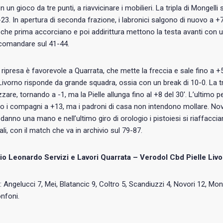
 un gioco da tre punti, a riavvicinare i mobilieri. La tripla di Mongelli
-23. In apertura di seconda frazione, i labronici salgono di nuovo a +
, che prima accorciano e poi addirittura mettono la testa avanti con un
 comandare sul 41-44.
i ripresa è favorevole a Quarrata, che mette la freccia e sale fino 
Livorno risponde da grande squadra, ossia con un break di 10-0. La 
zare, tornando a -1, ma la Pielle allunga fino al +8 del 30′. L’ultim
o i compagni a +13, ma i padroni di casa non intendono mollare. Novor
 danno una mano e nell’ultimo giro di orologio i pistoiesi si riaffaccian
nali, con il match che va in archivio sul 79-87.
o Leonardo Servizi e Lavori Quarrata – Verodol Cbd Pielle Liv
: Angelucci 7, Mei, Blatancic 9, Coltro 5, Scandiuzzi 4, Novori 12, Mong
onfoni.