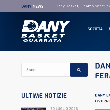
DANY
NEWS
SOCIETA’
DAN
FER
ULTIME NOTIZIE
DANY B
LIVORN
30 LUGLIO 2026