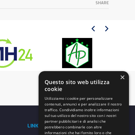
SHARE
×
Questo sito web utilizza
cookie
Utilizziamo i cookie per personalizzare
contenuti, annunci e per analizzare il nostro
traffico. Condividiamo inoltre informazioni
sul tuo utilizzo del nostro sito con i nostri
partner pubblicitari e di analisi che
LINK UTILI
potrebbero combinarle con altre
informazioni che hai fornito loro o che