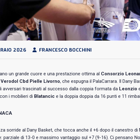
RAIO 2026
FRANCESCO BOCCHINI
ano un grande cuore e una prestazione ottima al
Consorzio Leonar
a
Verodol Cbd Pielle Livorno
, che espugna il PalaCarrara. Il Dany Bas
li avversari trascinati al successo dalla coppia formata da
Leonzio
con i mobilieri di
Blatancic
e la doppia doppia da 16 punti e 11 rimbal
NACA
za sorride al Dany Basket, che tocca anche il +6 dopo il canestro di M
 parziale di 13-0 e massimo vantaggio sul +7 (9-16). Ci pensano Novo