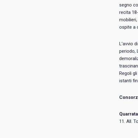
segno con
recita 18
mobilieri
ospite a
L’avvio d
periodo, 
demoraliz
trascinan
Regoli gli
istanti fi
Consorzi
Quarrata
11. All. T