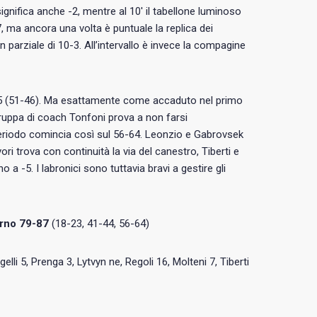
 significa anche -2, mentre al 10′ il tabellone luminoso
7, ma ancora una volta è puntuale la replica dei
 parziale di 10-3. All’intervallo è invece la compagine
a +5 (51-46). Ma esattamente come accaduto nel primo
truppa di coach Tonfoni prova a non farsi
o periodo comincia così sul 56-64. Leonzio e Gabrovsek
i trova con continuità la via del canestro, Tiberti e
o a -5. I labronici sono tuttavia bravi a gestire gli
orno 79-87
(18-23, 41-44, 56-64)
elli 5, Prenga 3, Lytvyn ne, Regoli 16, Molteni 7, Tiberti