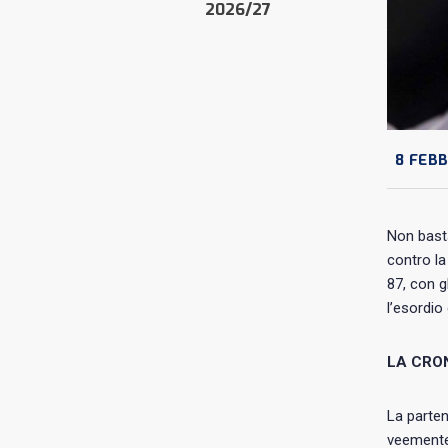
2026/27
8 FEBB
Non bast
contro l
87, con g
l’esordio 
LA CRO
La parten
veemente: