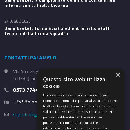
Dany Basket, il campionato comincia con la sfida
interna con la Pielle Livorno
27 LUGLIO 2026
Dany Basket, torna Sciatti ed entra nello staff
tecnico della Prima Squadra
CONTATTI PALAMELO
Via Arcoveggio, 4
×
Questo sito web utilizza
51039 Quarrata (PT)
cookie
0573 774457
Utilizziamo i cookie per personalizzare
contenuti, annunci e per analizzare il nostro
375 985 5526
traffico. Condividiamo inoltre informazioni
sul tuo utilizzo del nostro sito con i nostri
segreteria@danybasket.it
partner pubblicitari e di analisi che
potrebbero combinarle con altre
informazioni che hai fornito loro o che