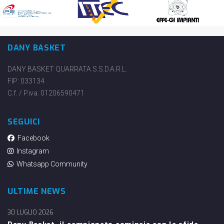
DANY BASKET
DANY BASKET QUARRATA S.S.D.A.R.L.
FIP: 033134
C.f. / P.iva: 01206590471
SEGUICI
Facebook
Instagram
Whatsapp Community
ULTIME NEWS
30 LUGLIO 2026