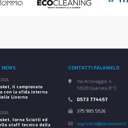
E NEWS
CONTATTI PALAMELO
 2026
Via Arcoveggio, 4
sket, il campionato
51039 Quarrata (PT)
a con la sfida interna
ielle Livorno
0573 774457
375 985 5526
 2026
sket, torna Sciatti ed
segreteria@danybasket.it
ello staff tecnico della