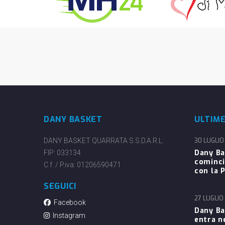
DANY BASKET
ULTIM
DANY BASKET QUARRATA S.S.D.A.R.L.
30 LUGLIO
Dany Ba
FIP: 033134
cominci
C.f. / P.iva: 01206590471
con la P
SEGUICI
27 LUGLIO
Facebook
Dany Ba
Instagram
entra n