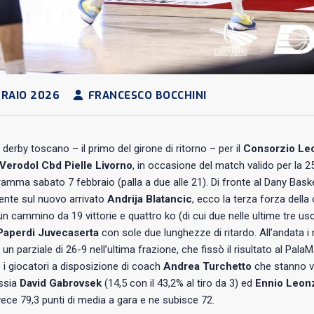
RAIO 2026
FRANCESCO BOCCHINI
derby toscano – il primo del girone di ritorno – per il
Consorzio Leo
Verodol Cbd Pielle Livorno
, in occasione del match valido per la 
ramma sabato 7 febbraio (palla a due alle 21). Di fronte al Dany Bask
ente sul nuovo arrivato
Andrija Blatancic
, ecco la terza forza della 
 un cammino da 19 vittorie e quattro ko (di cui due nelle ultime tre u
Paperdi Juvecaserta
con sole due lunghezze di ritardo. All’andata i m
un parziale di 26-9 nell’ultima frazione, che fissò il risultato al Pala
i giocatori a disposizione di coach
Andrea Turchetto
che stanno vi
ossia
David Gabrovsek
(14,5 con il 43,2% al tiro da 3) ed
Ennio Leon
ece 79,3 punti di media a gara e ne subisce 72.