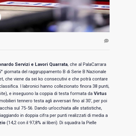
nardo Servizi e Lavori Quarrata
, che al PalaCarrara
25° giornata del raggruppamento B di Serie B Nazionale
et, che viene da sei ko consecutivi e che potrà contare
classifica. I labronici hanno collezionato finora 38 punti,
scite), e inseguono la coppia di testa formata da
Virtus
obilieri tennero testa agli avversari fino al 30′, per poi
Macchia sul 75-56. Dando un’occhiata alle statistiche,
aggiando in doppia cifra per punti realizzati di media a
zio
(14,2 con il 97,8% ai liberi). Di squadra la Pielle