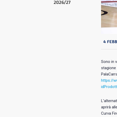
2026/27
4 FEBB
Sono in v
stagione 
PalaCarra
https://
idProdot
L’alterna
aprirà al
Curva Fir