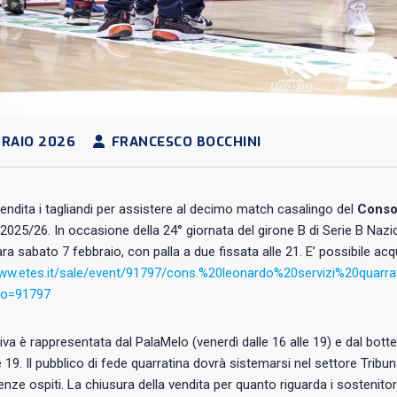
RAIO 2026
FRANCESCO BOCCHINI
endita i tagliandi per assistere al decimo match casalingo del
Consor
2025/26. In occasione della 24° giornata del girone B di Serie B Nazio
ra sabato 7 febbraio, con palla a due fissata alle 21. E’ possibile acqui
www.etes.it/sale/event/91797/cons.%20leonardo%20servizi%20quar
to=91797
tiva è rappresentata dal PalaMelo (venerdì dalle 16 alle 19) e dal bott
le 19. Il pubblico di fede quarratina dovrà sistemarsi nel settore Tribun
enze ospiti. La chiusura della vendita per quanto riguarda i sostenitori d