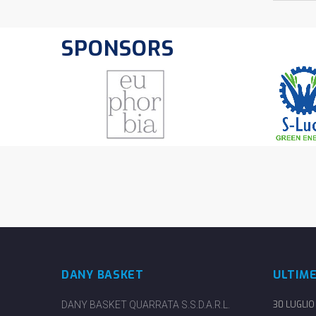
SPONSORS
DANY BASKET
ULTIM
DANY BASKET QUARRATA S.S.D.A.R.L.
30 LUGLIO