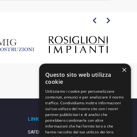
×
Questo sito web utilizza
cookie
Utilizziamo i cookie per personalizzare
contenuti, annunci e per analizzare il nostro
traffico. Condividiamo inoltre informazioni
sul tuo utilizzo del nostro sito con i nostri
partner pubblicitari e di analisi che
LINK UTILI
potrebbero combinarle con altre
informazioni che hai fornito loro o che
SAFEGUARDING
hanno raccolto dal tuo utilizzo dei loro