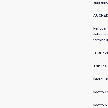
apriranno
ACCRED
Per quant
dalla gar
termine i
I PREZZ
Tribuna 
intero: 1
ridotto O
ridotto 6