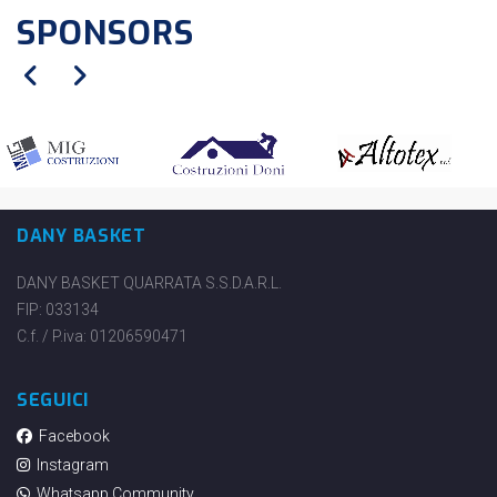
SPONSORS
DANY BASKET
DANY BASKET QUARRATA S.S.D.A.R.L.
FIP: 033134
C.f. / P.iva: 01206590471
SEGUICI
Facebook
Instagram
Whatsapp Community