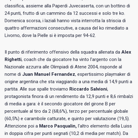
classifica, assieme alla Paperdi Juvecaserta, con un bottino di
24 punti, frutto di un cammino da 12 successi e solo tre ko.
Domenica scorsa, i laziali hanno vista interrotta la striscia di
quattro affermazioni consecutive, a causa del ko rimediato a
Livorno, dove la Pielle si è imposta per 94-62.
Il punto di riferimento offensivo della squadra allenata da
Alex
Righetti
, coach che da giocatore ha vinto l’argento con la
Nazionale azzurra alle Olimpiadi di Atene 2004, risponde al
nome di
Juan Manuel Fernandez
, espertissimo playmaker di
origine argentina che sta viaggiando a una media di 14,9 punti a
partita. Alle sue spalle troviamo
Riccardo Salvioni
,
protagonista finora di un rendimento da 12,9 punti e 8,6 rimbalzi
di media a gara: è il secondo giocatore del girone B per
percentuale al tiro da 2 (68,6%), terzo per percentuale globale
(60,5%) e carambole catturate, e quinto per valutazione (19,5).
Attenzione poi a
Marco Pasqualin,
l’altro elemento della Luiss
in doppia cifra per punti segnati (10,2 di media per match). Da