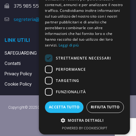
contenuti, annunci e per analizzare il nostro
375 985 5526
traffico. Condividiamo inoltre informazioni
sul tuo utilizzo del nostro sito con i nostri
segreteria@danybasket.it
partner pubblicitari e di analisi che
potrebbero combinarle con altre
informazioni che hai fornito loro o che
hanno raccolto dal tuo utilizzo dei loro
LINK UTILI
servizi.
Leggi di più
SAFEGUARDING
STRETTAMENTE NECESSARI
Contatti
PERFORMANCE
Privacy Policy
TARGETING
Cookie Policy
FUNZIONALITÀ
ACCETTA TUTTO
RIFIUTA TUTTO
Copyright© 2025 DANY BASKET QUARRATA S.S.D.A.R.L. -
Privacy Policy
-
Cookie Policy
MOSTRA DETTAGLI
Made with ♥ by
Daniele
POWERED BY COOKIESCRIPT