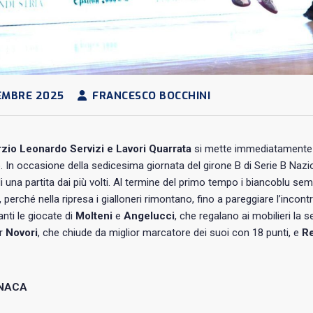
EMBRE 2025
FRANCESCO BOCCHINI
zio Leonardo Servizi e Lavori Quarrata
si mette immediatamente al
In occasione della sedicesima giornata del girone B di Serie B Nazio
i una partita dai più volti. Al termine del primo tempo i biancoblu sembr
, perché nella ripresa i gialloneri rimontano, fino a pareggiare l’incon
nti le giocate di
Molteni
e
Angelucci
, che regalano ai mobilieri la
er
Novori
, che chiude da miglior marcatore dei suoi con 18 punti, e
Re
NACA