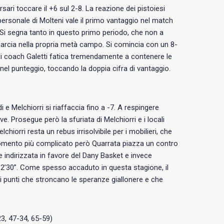
rsari toccare il +6 sul 2-8. La reazione dei pistoiesi
 personale di Molteni vale il primo vantaggio nel match
la. Si segna tanto in questo primo periodo, che non a
marcia nella propria metà campo. Si comincia con un 8-
e di coach Galetti fatica tremendamente a contenere le
el punteggio, toccando la doppia cifra di vantaggio.
ldi e Melchiorri si riaffaccia fino a -7. A respingere
Prosegue però la sfuriata di Melchiorri e i locali
hiorri resta un rebus irrisolvibile per i mobilieri, che
 momento più complicato però Quarrata piazza un contro
e indirizzata in favore del Dany Basket e invece
 2’30”. Come spesso accaduto in questa stagione, il
i punti che stroncano le speranze giallonere e che
3, 47-34, 65-59)