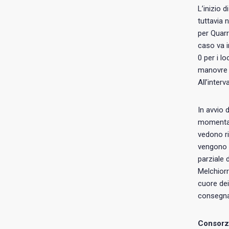
L’inizio 
tuttavia 
per Quarr
caso va i
0 per i l
manovre o
All’interv
In avvio d
momentane
vedono ri
vengono r
parziale 
Melchiorr
cuore dei
consegna
Consorzi