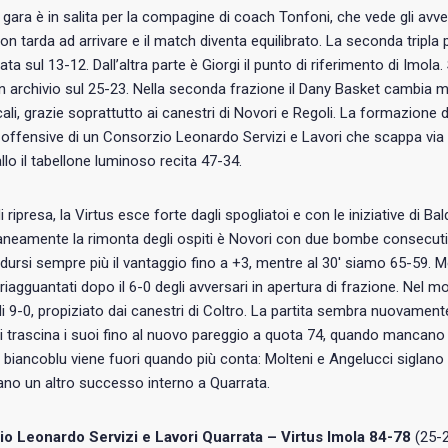
di gara è in salita per la compagine di coach Tonfoni, che vede gli avve
non tarda ad arrivare e il match diventa equilibrato. La seconda tripla
ata sul 13-12. Dall’altra parte è Giorgi il punto di riferimento di Imo
n archivio sul 25-23. Nella seconda frazione il Dany Basket cambia 
ocali, grazie soprattutto ai canestri di Novori e Regoli. La formazion
ffensive di un Consorzio Leonardo Servizi e Lavori che scappa via n
allo il tabellone luminoso recita 47-34.
i ripresa, la Virtus esce forte dagli spogliatoi e con le iniziative di Ba
amente la rimonta degli ospiti è Novori con due bombe consecutive. 
dursi sempre più il vantaggio fino a +3, mentre al 30′ siamo 65-59. Melc
iagguantati dopo il 6-0 degli avversari in apertura di frazione. Nel
di 9-0, propiziato dai canestri di Coltro. La partita sembra nuovament
i trascina i suoi fino al nuovo pareggio a quota 74, quando mancano
 biancoblu viene fuori quando più conta: Molteni e Angelucci siglano 
no un altro successo interno a Quarrata.
o Leonardo Servizi e Lavori Quarrata – Virtus Imola 84-78
(25-2