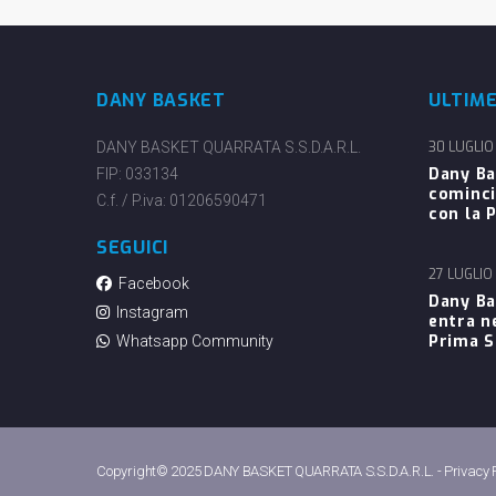
DANY BASKET
ULTIM
DANY BASKET QUARRATA S.S.D.A.R.L.
30 LUGLIO
Dany Ba
FIP: 033134
cominci
C.f. / P.iva: 01206590471
con la P
SEGUICI
27 LUGLIO
Facebook
Dany Ba
Instagram
entra n
Prima 
Whatsapp Community
Copyright© 2025 DANY BASKET QUARRATA S.S.D.A.R.L. -
Privacy 