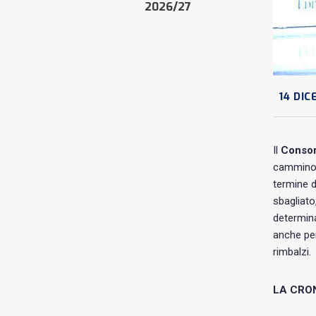
2026/27
14 DIC
Il
Consor
cammino. 
termine d
sbagliato
determina
anche p
rimbalzi.
LA CRO