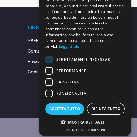
contenuti, annunci e per analizzare il nostro
traffico. Condividiamo inoltre informazioni
sul tuo utilizzo del nostro sito con i nostri
partner pubblicitari e di analisi che
LINK UTILI
potrebbero combinarle con altre
informazioni che hai fornito loro o che
SAFEGUARDING
hanno raccolto dal tuo utilizzo dei loro
servizi.
Leggi di più
Contatti
STRETTAMENTE NECESSARI
Privacy Policy
PERFORMANCE
Cookie Policy
TARGETING
FUNZIONALITÀ
ACCETTA TUTTO
RIFIUTA TUTTO
MOSTRA DETTAGLI
POWERED BY COOKIESCRIPT
Made with ♥ by
Daniele