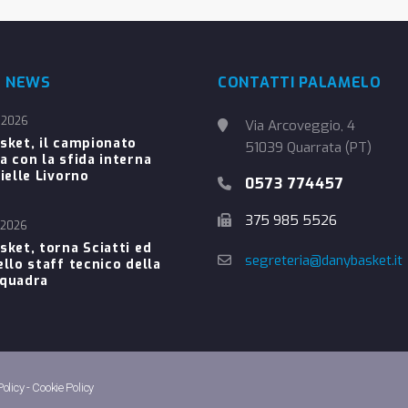
E NEWS
CONTATTI PALAMELO
 2026
Via Arcoveggio, 4
sket, il campionato
51039 Quarrata (PT)
a con la sfida interna
ielle Livorno
0573 774457
375 985 5526
 2026
sket, torna Sciatti ed
segreteria@danybasket.it
ello staff tecnico della
Squadra
Policy
-
Cookie Policy